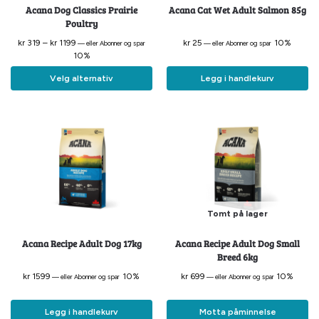
Acana Dog Classics Prairie
Acana Cat Wet Adult Salmon 85g
Poultry
kr
319
–
kr
1199
kr
25
10%
—
eller Abonner og spar
—
eller Abonner og spar
10%
Velg alternativ
Legg i handlekurv
Tomt på lager
Acana Recipe Adult Dog 17kg
Acana Recipe Adult Dog Small
Breed 6kg
kr
1599
10%
kr
699
10%
—
eller Abonner og spar
—
eller Abonner og spar
Legg i handlekurv
Motta påminnelse