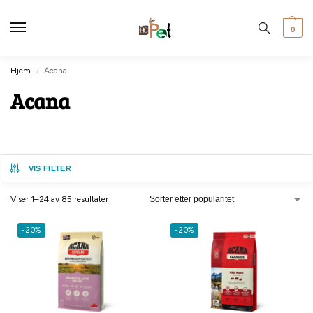
0
Hjem
Acana
/
Acana
VIS FILTER
Viser 1–24 av 85 resultater
-20%
-20%