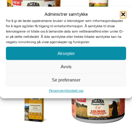
Administrer samtykke
For å gi de beste opplevelsene bruker vi teknologier som informasjonskapsler
for å lagre og/eller få tilgang til enhetsinformasjon. Å samtykke til disse
teknologiene vil tillate oss å behandle data som nettleseratferd eller unike ID-
er på dette nettstedet. Å ikke samtykke eller trekke tilbake samtykke kan ha
Acana Cat Wet Adult Chicken 85g
Acana Recipe Adult Dog Large
negativ innvirkning på visse egenskaper og funksjoner.
Breed
Aksepter
kr
25
10%
kr
1149
–
kr
1599
—
eller Abonner og spar
—
eller Abonner og spar
10%
Avvis
Legg i handlekurv
Velg alternativ
Se preferanser
Personvern
Kontakt oss