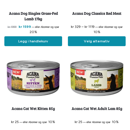
Acana Dog Singles Grass-Fed
Acana Dog Classics Red Meat
Lamb 17kg
kr
1599
kr
329
–
kr
1119
kr
1999
—
eller Abonner og spar
—
eller Abonner og spar
20%
10%
Legg i handlekurv
Velg alternativ
Acana Cat Wet Kitten 85g
Acana Cat Wet Adult Lam 85g
kr
25
10%
kr
25
10%
—
eller Abonner og spar
—
eller Abonner og spar