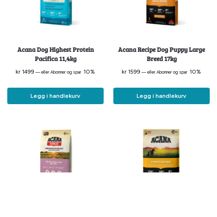
Acana Dog Highest Protein
Acana Recipe Dog Puppy Large
Pacifica 11,4kg
Breed 17kg
kr
1499
10%
kr
1599
10%
—
eller Abonner og spar
—
eller Abonner og spar
Legg i handlekurv
Legg i handlekurv
Acana Dog Singles Grass-Fed
Acana Recipe Dog Puppy 11,4kg