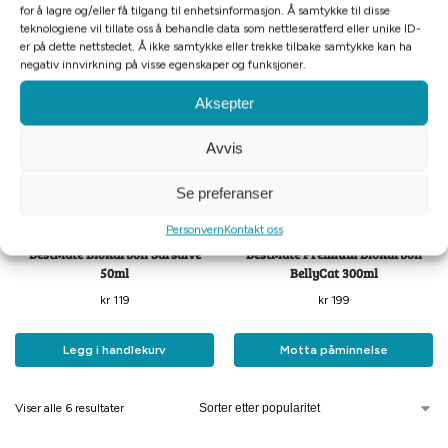
for å lagre og/eller få tilgang til enhetsinformasjon. Å samtykke til disse
Legg i handlekurv
Legg i handlekurv
teknologiene vil tillate oss å behandle data som nettleseratferd eller unike ID-
er på dette nettstedet. Å ikke samtykke eller trekke tilbake samtykke kan ha
negativ innvirkning på visse egenskaper og funksjoner.
Aksepter
Avvis
Se preferanser
Tomt på lager
Personvern
Kontakt oss
BestMate BioKarbon Sårsalve
BestMate Premium BioKarbon
50ml
BellyCat 300ml
kr
119
kr
199
Legg i handlekurv
Motta påminnelse
Viser alle 6 resultater