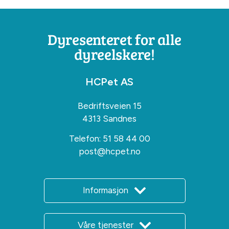
Dyresenteret for alle
dyreelskere!
HCPet AS
Bedriftsveien 15
4313 Sandnes
Telefon:
51 58 44 00
post@hcpet.no
Informasjon
Våre tjenester