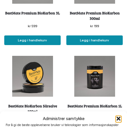
BestMate Premium BioKarbon 3L
BestMate Premium BioKarbon
300ml
kr
599
kr
199
Legg i handlekurv
Legg i handlekurv
BestMate BioKarbon Sårsalve
BestMate Premium BioKarbon 1L
100ml
Administrer samtykke
kr
199
kr
349
For å gi de beste opplevelsene bruker vi teknologier som informasjonskapsler