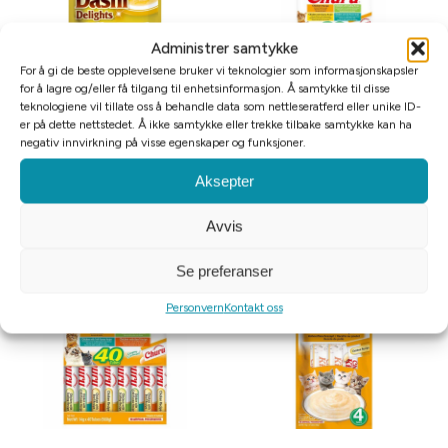
Administrer samtykke
For å gi de beste opplevelsene bruker vi teknologier som informasjonskapsler
for å lagre og/eller få tilgang til enhetsinformasjon. Å samtykke til disse
teknologiene vil tillate oss å behandle data som nettleseratferd eller unike ID-
er på dette nettstedet. Å ikke samtykke eller trekke tilbake samtykke kan ha
Churu Cat Dashi Delights Silky
Churu Cat Chicken Varieties
negativ innvirkning på visse egenskaper og funksjoner.
Broth Chicken/cheese 40g
20stk
Aksepter
kr
29
10%
kr
279
10%
—
eller Abonner og spar
—
eller Abonner og spar
Avvis
Legg i handlekurv
Legg i handlekurv
Se preferanser
Personvern
Kontakt oss