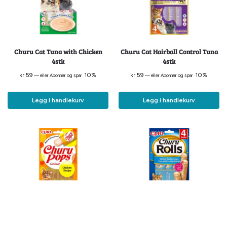
Churu Cat Tuna with Chicken
Churu Cat Hairball Control Tuna
4stk
4stk
kr
59
10%
kr
59
10%
—
eller Abonner og spar
—
eller Abonner og spar
Legg i handlekurv
Legg i handlekurv
Churu Cat Pops Chicken 4stk
Churu Cat Rolls Chicken/tuna