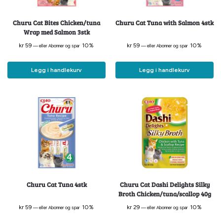
Churu Cat Bites Chicken/tuna
Churu Cat Tuna with Salmon 4stk
Wrap med Salmon 3stk
kr
59
10%
kr
59
10%
—
eller Abonner og spar
—
eller Abonner og spar
Legg i handlekurv
Legg i handlekurv
Churu Cat Tuna 4stk
Churu Cat Dashi Delights Silky
Broth Chicken/tuna/scallop 40g
kr
59
10%
kr
29
10%
—
eller Abonner og spar
—
eller Abonner og spar