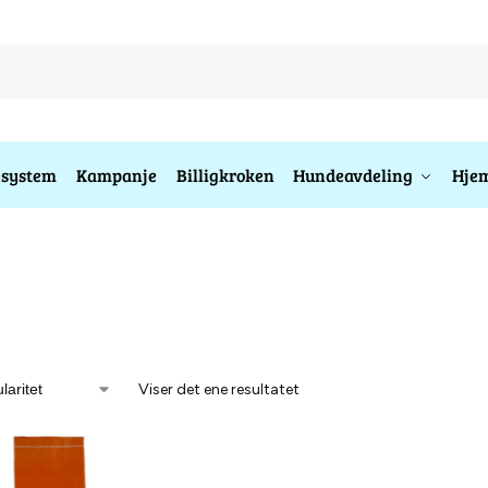
esystem
Kampanje
Billigkroken
Hundeavdeling
Hjem
Viser det ene resultatet