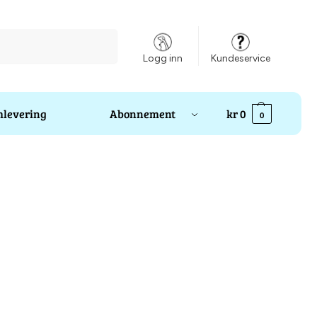
Søk
Logg inn
Kundeservice
levering
Abonnement
kr
0
0