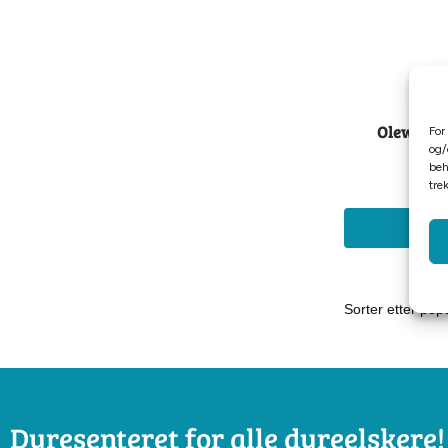
Olewo Tør
For
og/
beh
tre
L
Dyresenteret for alle dyreelskere!