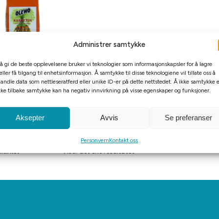
Administrer samtykke
kede Gulrot Pellets 1kg
 å gi de beste opplevelsene bruker vi teknologier som informasjonskapsler for å lagre
eller få tilgang til enhetsinformasjon. Å samtykke til disse teknologiene vil tillate oss å
andle data som nettleseratferd eller unike ID-er på dette nettstedet. Å ikke samtykke e
kr
249
kke tilbake samtykke kan ha negativ innvirkning på visse egenskaper og funksjoner.
egg i handlekurv
Aksepter
Avvis
Se preferanser
Personvern
Kontakt oss
Viser det ene resultatet