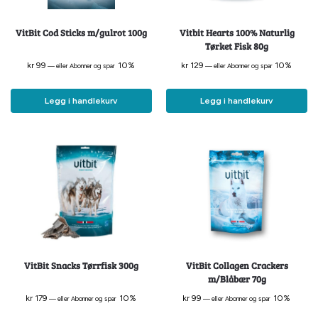
VitBit Cod Sticks m/gulrot 100g
Vitbit Hearts 100% Naturlig
Tørket Fisk 80g
kr
99
10%
kr
129
10%
—
eller Abonner og spar
—
eller Abonner og spar
Legg i handlekurv
Legg i handlekurv
VitBit Snacks Tørrfisk 300g
VitBit Collagen Crackers
m/Blåbær 70g
kr
179
10%
kr
99
10%
—
eller Abonner og spar
—
eller Abonner og spar