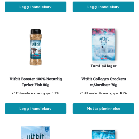
Legg i handlekurv
Legg i handlekurv
Tomt på lager
Vitbit Booster 100% Naturlig
VitBit Collagen Crackers
Tørket Fisk 80g
m/Jordbær 70g
kr
119
10%
kr
99
10%
—
eller Abonner og spar
—
eller Abonner og spar
Legg i handlekurv
Motta påminnelse