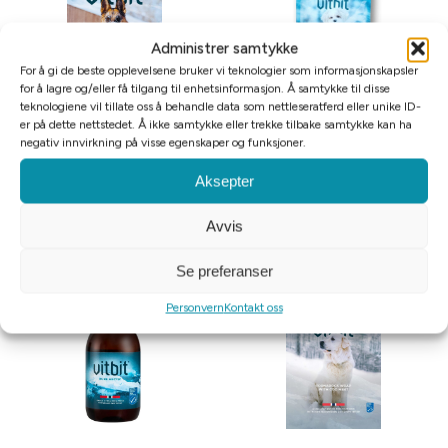
Administrer samtykke
For å gi de beste opplevelsene bruker vi teknologier som informasjonskapsler
for å lagre og/eller få tilgang til enhetsinformasjon. Å samtykke til disse
teknologiene vil tillate oss å behandle data som nettleseratferd eller unike ID-
er på dette nettstedet. Å ikke samtykke eller trekke tilbake samtykke kan ha
VitBit TornaDogs Large m/Torsk
VitBit Tornadogs Mini 70g
negativ innvirkning på visse egenskaper og funksjoner.
5stk 100g
Aksepter
kr
139
10%
kr
119
10%
—
eller Abonner og spar
—
eller Abonner og spar
Avvis
Legg i handlekurv
Legg i handlekurv
Se preferanser
Personvern
Kontakt oss