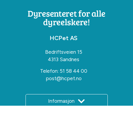
Dyresenteret for alle
dyreelskere!
HCPet AS
Bedriftsveien 15
4313 Sandnes
Telefon:
51 58 44 00
post@hcpet.no
Informasjon
Våre tjenester