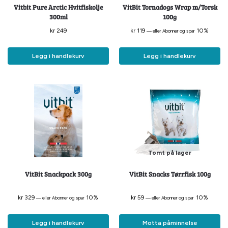
Vitbit Pure Arctic Hvitfiskolje
VitBit Tornadogs Wrap m/Torsk
300ml
100g
kr
249
kr
119
10%
—
eller Abonner og spar
Legg i handlekurv
Legg i handlekurv
Tomt på lager
VitBit Snackpack 300g
VitBit Snacks Tørrfisk 100g
kr
329
10%
kr
59
10%
—
eller Abonner og spar
—
eller Abonner og spar
Legg i handlekurv
Motta påminnelse