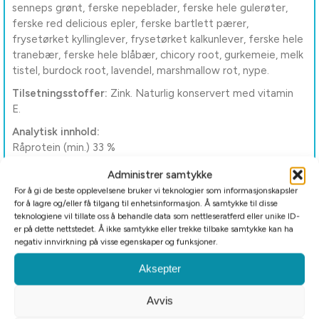
senneps grønt, ferske nepeblader, ferske hele gulerøter,
ferske red delicious epler, ferske bartlett pærer,
frysetørket kyllinglever, frysetørket kalkunlever, ferske hele
tranebær, ferske hele blåbær, chicory root, gurkemeie, melk
tistel, burdock root, lavendel, marshmallow rot, nype.
Tilsetningsstoffer:
Zink. Naturlig konservert med vitamin
E.
Analytisk innhold:
Råprotein (min.) 33 %
Fettinnhold (min.) 20 %
Administrer samtykke
Råaske (maks.) 7 %
For å gi de beste opplevelsene bruker vi teknologier som informasjonskapsler
Råfiber (maks.) 5 %
for å lagre og/eller få tilgang til enhetsinformasjon. Å samtykke til disse
Fuktighet 12 %
teknologiene vil tillate oss å behandle data som nettleseratferd eller unike ID-
Kalsium / Phosphorus (min.) 1,5 % / 1,1 %
er på dette nettstedet. Å ikke samtykke eller trekke tilbake samtykke kan ha
Omega-6 / Omega-3 (min.) 2,7 % / 1 %
negativ innvirkning på visse egenskaper og funksjoner.
DHA / EPA (min.) 0,3 % / 0,3 %
Aksepter
Glukosamine (min.) 1400 mg/kg
Chondroitin sulfate (min.) 900 mg/kg
Avvis
Kalorifordeling:
Metabolsk energy er 3660 kcal/kg (439