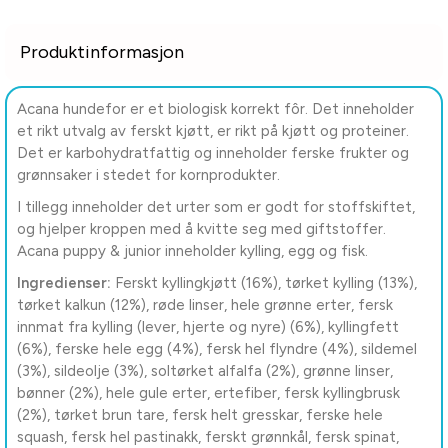
Produktinformasjon
Acana hundefor er et biologisk korrekt fôr. Det inneholder
et rikt utvalg av ferskt kjøtt, er rikt på kjøtt og proteiner.
Det er karbohydratfattig og inneholder ferske frukter og
grønnsaker i stedet for kornprodukter.
I tillegg inneholder det urter som er godt for stoffskiftet,
og hjelper kroppen med å kvitte seg med giftstoffer.
Acana puppy & junior inneholder kylling, egg og fisk.
Ingredienser:
Ferskt kyllingkjøtt (16%), tørket kylling (13%),
tørket kalkun (12%), røde linser, hele grønne erter, fersk
innmat fra kylling (lever, hjerte og nyre) (6%), kyllingfett
(6%), ferske hele egg (4%), fersk hel flyndre (4%), sildemel
(3%), sildeolje (3%), soltørket alfalfa (2%), grønne linser,
bønner (2%), hele gule erter, ertefiber, fersk kyllingbrusk
(2%), tørket brun tare, fersk helt gresskar, ferske hele
squash, fersk hel pastinakk, ferskt grønnkål, fersk spinat,