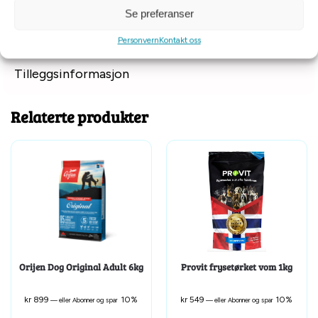
kcal per 250ml/120g cup), med 32% fra protein, 22% fra
Se preferanser
grønnsaker og frukt og 46% fra fett.
Personvern
Kontakt oss
Tilleggsinformasjon
Relaterte produkter
Orijen Dog Original Adult 6kg
Provit frysetørket vom 1kg
kr
899
10%
kr
549
10%
—
eller Abonner og spar
—
eller Abonner og spar