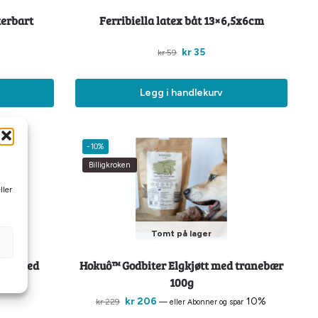
terbart
Ferribiella latex båt 13×6,5x6cm
kr
35
kr
59
Legg i handlekurv
-10%
Billigkroken
ller
Tomt på lager
ôret med
Hokuô™ Godbiter Elgkjøtt med tranebær
100g
kr
206
10%
kr
229
—
eller Abonner og spar