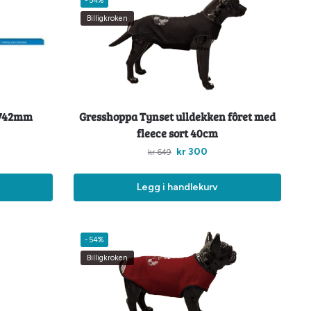
-54%
Billigkroken
 742mm
Gresshoppa Tynset ulldekken fôret med
fleece sort 40cm
kr
300
kr
649
Legg i handlekurv
-54%
Billigkroken