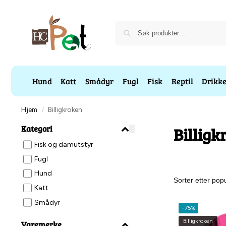
Hund
Katt
Smådyr
Fugl
Fisk
Reptil
Drikk
Hjem
Billigkroken
/
Kategori
Billigk
Fisk og damutstyr
Fugl
Hund
Katt
Smådyr
-75%
Billigkroken
Varemerke