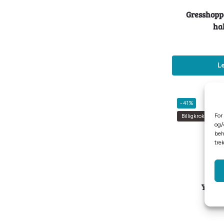
Gresshopp
ha
L
-41%
For
Billigkroken
og/
beh
tre
Yukon