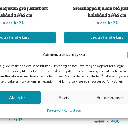
a Rjukan grå justerbart
Gresshoppa Rjukan blå jus
lsbånd 35/45 cm
halsbånd 35/45 cm
kr
75
kr
75
kr
299
kr
299
egg i handlekurv
Legg i handlekurv
Administrer samtykke
-56%
 å gi de beste opplevelsene bruker vi teknologier som informasjonskapsler for å lagre
Billigkroken
eller få tilgang til enhetsinformasjon. Å samtykke til disse teknologiene vil tillate oss å
andle data som nettleseratferd eller unike ID-er på dette nettstedet. Å ikke samtykke e
kke tilbake samtykke kan ha negativ innvirkning på visse egenskaper og funksjoner.
Aksepter
Avvis
Se preferanser
 Matskål enkel 0,2L
Gresshoppa Tana ulldress f
Personvern
Kontakt oss
fleece plum 55cm
kr
17
kr
29
kr
400
kr
899