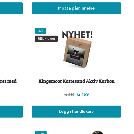
Motta påminnelse
-37%
Billigkroken
ôret med
Kingsmoor Kattesand Aktiv Karbon
kr
169
kr
269
Legg i handlekurv