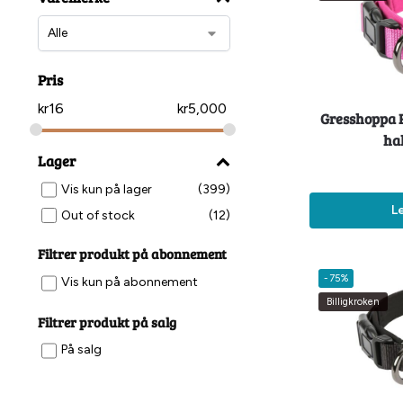
Pris
kr
16
kr
5,000
Gresshoppa 
ha
Lager
Vis kun på lager
(399)
L
Out of stock
(12)
Filtrer produkt på abonnement
-75%
Vis kun på abonnement
Billigkroken
Filtrer produkt på salg
På salg