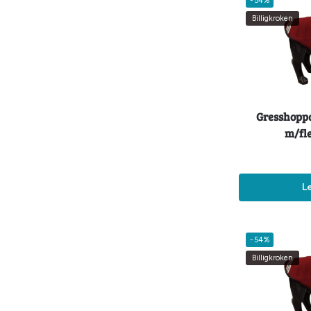
-54%
Billigkroken
Gresshoppa
m/fl
L
-54%
Billigkroken