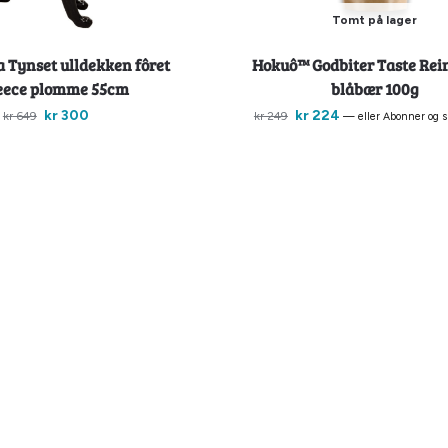
Tomt på lager
 Tynset ulldekken fôret
Hokuô™ Godbiter Taste Rei
eece plomme 55cm
blåbær 100g
kr
300
kr
224
kr
649
kr
249
—
eller Abonner og 
egg i handlekurv
Motta påminnelse
-56%
Billigkroken
 Tynset ulldekken fôret
Gresshoppa Tana ulldress f
eece plomme 35cm
fleece plum 45cm