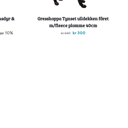
nsdyr &
Gresshoppa Tynset ulldekken fôret
m/fleece plomme 40cm
10%
kr
300
kr
649
spar
Legg i handlekurv
-30%
Billigkroken
ôret med
Lickimat Buddy Tuff Grønn 20x20cm