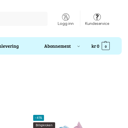
Søk
Logg inn
Kundeservice
levering
Abonnement
kr
0
0
-41%
Billigkroken