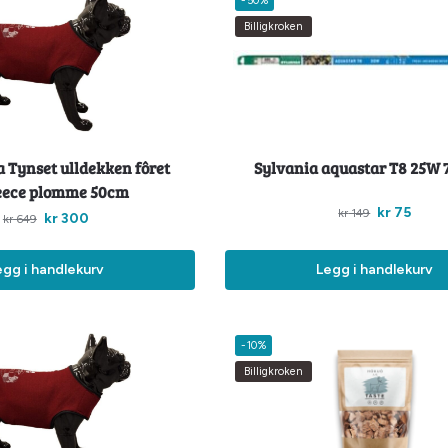
-50%
Billigkroken
 Tynset ulldekken fôret
Sylvania aquastar T8 25W
eece plomme 50cm
kr
75
kr
149
kr
300
kr
649
egg i handlekurv
Legg i handlekurv
-10%
Billigkroken