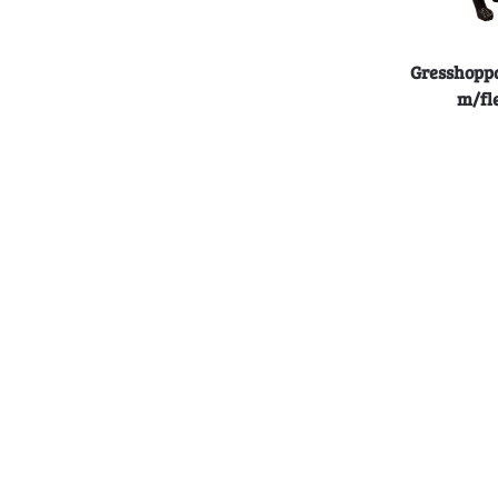
Gresshoppa
m/fl
L
-54%
Billigkroken
Gresshoppa
m/fl