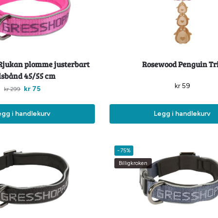
Rjukan plomme justerbart
Rosewood Penguin Tr
lsbånd 45/55 cm
kr
59
kr
75
kr
299
egg i handlekurv
Legg i handlekurv
-75%
Billigkroken