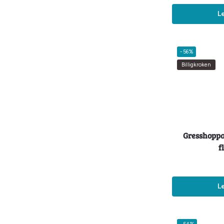
L
-56%
Billigkroken
Gresshoppa
f
L