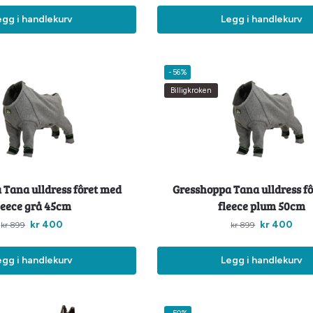
egg i handlekurv
Legg i handlekurv
-56%
Billigkroken
 Tana ulldress fôret med
Gresshoppa Tana ulldress f
leece grå 45cm
fleece plum 50cm
kr
400
kr
400
kr
899
kr
899
egg i handlekurv
Legg i handlekurv