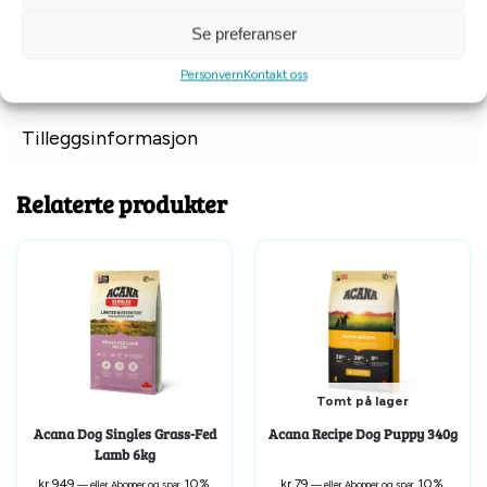
Kalorifordeling:
Metabolsk energi er 3393 kcal/kg (407 kcal
per 250ml/120g cup), med 32% fra protein, 30% fra
Se preferanser
grønnsaker og frukt og 38% fra fett.
Personvern
Kontakt oss
Tilleggsinformasjon
Relaterte produkter
Tomt på lager
Acana Dog Singles Grass-Fed
Acana Recipe Dog Puppy 340g
Lamb 6kg
kr
949
10%
kr
79
10%
—
eller Abonner og spar
—
eller Abonner og spar