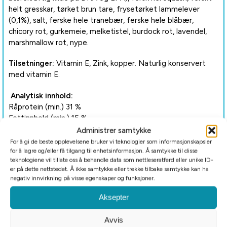
helt gresskar, tørket brun tare, frysetørket lammelever
(0,1%), salt, ferske hele tranebær, ferske hele blåbær,
chicory rot, gurkemeie, melketistel, burdock rot, lavendel,
marshmallow rot, nype.
Tilsetninger:
Vitamin E, Zink, kopper. Naturlig konservert
med vitamin E.
Analytisk innhold:
Råprotein (min.) 31 %
Fettinnhold (min.) 15 %
Råakse (maks.) 7,5 %
Administrer samtykke
Råfiber (maks.) 5 %
For å gi de beste opplevelsene bruker vi teknologier som informasjonskapsler
Fuktighet 12 %
for å lagre og/eller få tilgang til enhetsinformasjon. Å samtykke til disse
teknologiene vil tillate oss å behandle data som nettleseratferd eller unike ID-
Kalcium / Fosfor (min.) 1,5 % / 1,1 %
er på dette nettstedet. Å ikke samtykke eller trekke tilbake samtykke kan ha
Omega-6 / Omega-3 (min.) 1,8 % / 0,8 %
negativ innvirkning på visse egenskaper og funksjoner.
DHA / EPA (min.) 0,15 % / 0,1 %
Glucosamine (min.) 600 mg/kg
Aksepter
Chondroitin sulfate (min.) 800 mg/kg
Avvis