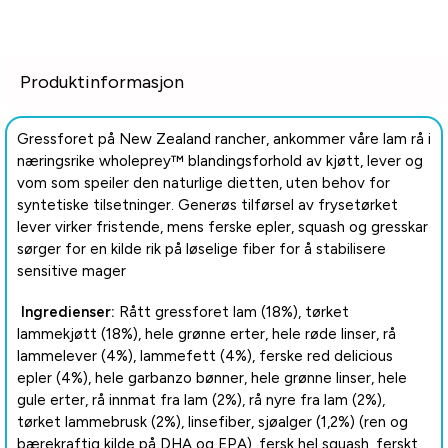
Produktinformasjon
Gressforet på New Zealand rancher, ankommer våre lam rå i
næringsrike wholeprey™ blandingsforhold av kjøtt, lever og
vom som speiler den naturlige dietten, uten behov for
syntetiske tilsetninger. Generøs tilførsel av frysetørket
lever virker fristende, mens ferske epler, squash og gresskar
sørger for en kilde rik på løselige fiber for å stabilisere
sensitive mager
Ingredienser:
Rått gressforet lam (18%), tørket
lammekjøtt (18%), hele grønne erter, hele røde linser, rå
lammelever (4%), lammefett (4%), ferske red delicious
epler (4%), hele garbanzo bønner, hele grønne linser, hele
gule erter, rå innmat fra lam (2%), rå nyre fra lam (2%),
tørket lammebrusk (2%), linsefiber, sjøalger (1,2%) (ren og
bærekraftig kilde på DHA og EPA), fersk hel squash, ferskt