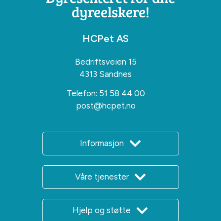
dyreelskere!
HCPet AS
Bedriftsveien 15
4313 Sandnes
Telefon:
51 58 44 00
post@hcpet.no
Informasjon
Våre tjenester
Hjelp og støtte