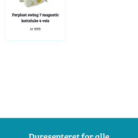
Ferplast swing 7 magnetic
katteluke 4 veis
kr
999
Dyresenteret for alle