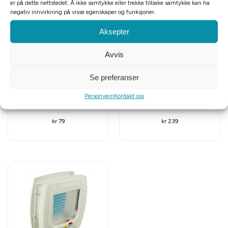
er på dette nettstedet. Å ikke samtykke eller trekke tilbake samtykke kan ha
negativ innvirkning på visse egenskaper og funksjoner.
Aksepter
Avvis
Se preferanser
Personvern
Kontakt oss
Godbitveske 10x14cm
Afp Chill Out kjøleskjerf XL
kr
79
kr
239