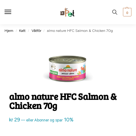
0
Hjem
Katt
Våtfôr
almo nature HFC Salmon & Chicken 70g
/
/
/
almo nature HFC Salmon &
Chicken 70g
kr
29
10%
—
eller Abonner og spar