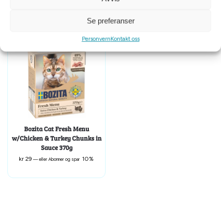
kr
199
10%
kr
45
10%
—
eller Abonner og spar
—
eller Abonner og spar
Se preferanser
Personvern
Kontakt oss
Bozita Cat Fresh Menu
w/Chicken & Turkey Chunks in
Sauce 370g
kr
29
10%
—
eller Abonner og spar