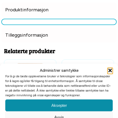
Produktinformasjon
Tilleggsinformasjon
Relaterte produkter
Billigkroken
Administrer samtykke
Kvantumsrabatt
For å gi de beste opplevelsene bruker vi teknologier som informasjonskapsler
for å lagre og/eller få tilgang til enhetsinformasjon. Å samtykke til disse
teknologiene vil tillate oss å behandle data som nettleseratferd eller unike ID-
er på dette nettstedet. Å ikke samtykke eller trekke tilbake samtykke kan ha
negativ innvirkning på visse egenskaper og funksjoner.
Aksepter
Core Cat Tender Cuts kylling og
Feline Porta21 tunfisk og aloe
laks 8x85g
vera 156 gram
Avvis