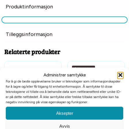
Produktinformasjon
Tilleggsinformasjon
Relaterte produkter
Billigkroken
Administrer samtykke
Kvantumsrabatt
For å gi de beste opplevelsene bruker vi teknologier som informasjonskapsler
for å lagre og/eller få tilgang til enhetsinformasjon. Å samtykke til disse
teknologiene vil tillate oss å behandle data som nettleseratferd eller unike ID-
er på dette nettstedet. Å ikke samtykke eller trekke tilbake samtykke kan ha
negativ innvirkning på visse egenskaper og funksjoner.
Core Cat Selects Flaked tunfisk
Feline Porta21 tunfisk og aloe
Aksepter
med reker i kraft 79 g
vera 156 gram
Avvis
kr
29
10%
kr
45
10%
—
eller Abonner og spar
—
eller Abonner og spar