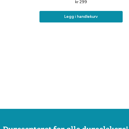
kr
299
Legg i handlekurv
Dyresenteret for alle dyreelskere!