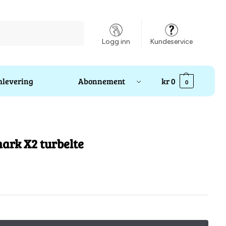
Søk
Logg inn
Kundeservice
levering
Abonnement
kr
0
0
ark X2 turbelte