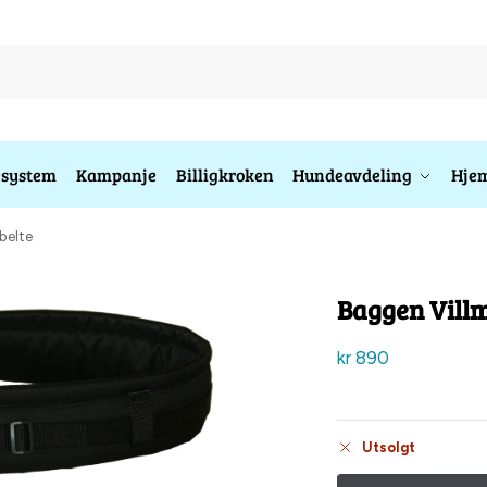
esystem
Kampanje
Billigkroken
Hundeavdeling
Hjem
belte
Baggen Villm
kr
890
Utsolgt