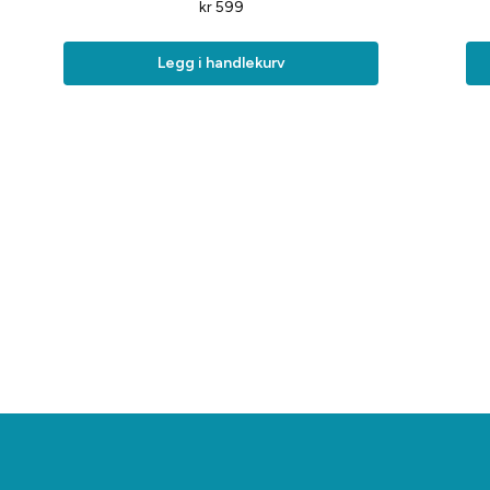
kr
599
Legg i handlekurv