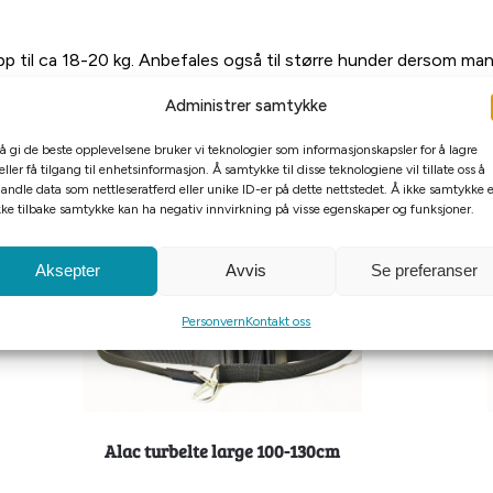
til ca 18-20 kg. Anbefales også til større hunder dersom man se
flere eller større hunder over ca 18-20 kg.
Administrer samtykke
 å gi de beste opplevelsene bruker vi teknologier som informasjonskapsler for å lagre
eller få tilgang til enhetsinformasjon. Å samtykke til disse teknologiene vil tillate oss å
andle data som nettleseratferd eller unike ID-er på dette nettstedet. Å ikke samtykke e
kke tilbake samtykke kan ha negativ innvirkning på visse egenskaper og funksjoner.
Aksepter
Avvis
Se preferanser
Personvern
Kontakt oss
Alac turbelte large 100-130cm