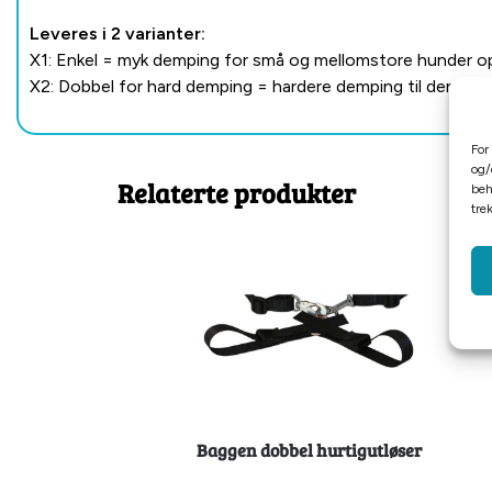
Leveres i 2 varianter:
X1: Enkel = myk demping for små og mellomstore hunder opp 
X2: Dobbel for hard demping = hardere demping til den med 
For
og/
Relaterte produkter
beh
tre
Baggen dobbel hurtigutløser