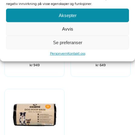
negativ innvirkning på visse egenskaper og funksjoner.
Aksepter
Avvis
Se preferanser
Flytevest crewsaver small
Ferplast swing 5 hund &
Personvern
Kontakt oss
kattedør 4 veis
kr
949
kr
649