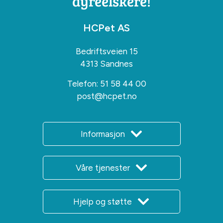
dyreelskere!
HCPet AS
Bedriftsveien 15
4313 Sandnes
Telefon:
51 58 44 00
post@hcpet.no
Informasjon
Våre tjenester
Hjelp og støtte