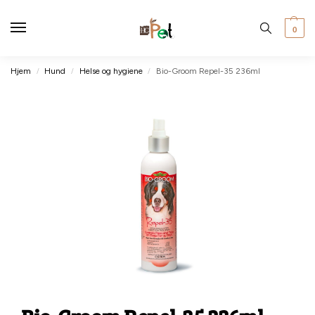
0
Hjem
Hund
Helse og hygiene
Bio-Groom Repel-35 236ml
/
/
/