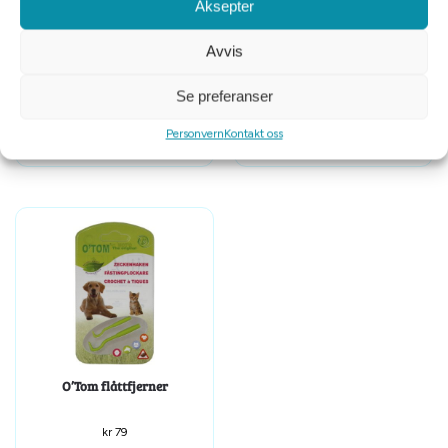
Aksepter
Avvis
Karlie gentleman wrap 59x20cm
Beaphar Biodråper hund 15-30
Se preferanser
M
kg 6 stykk
kr
149
kr
249
Personvern
Kontakt oss
O’Tom flåttfjerner
kr
79