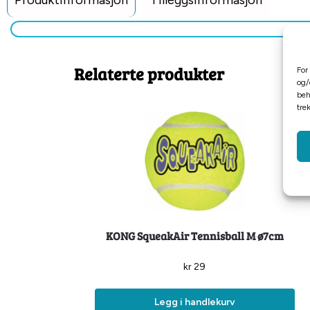
Produktinformasjon
Tilleggsinformasjon
Relaterte produkter
For
og/
beh
tre
KONG SqueakAir Tennisball M ø7cm
kr
29
Legg i handlekurv