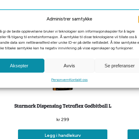
Administrer samtykke
 å gi de beste opplevelsene bruker vi teknologier som informasjonskapsler for å lagre
eller få tilgang til enhetsinformasjon. Å samtykke til disse teknologiene vil tillate oss å
andle data som nettleseratferd eller unike ID-er på dette nettstedet. Å ikke samtykke e
kke tilbake samtykke kan ha negativ innvirkning på visse egenskaper og funksjoner.
Aksepter
Avvis
Se preferanser
Personvern
Kontakt oss
Starmark Dispensing Tetraflex Godbitball L
kr
299
Legg i handlekurv