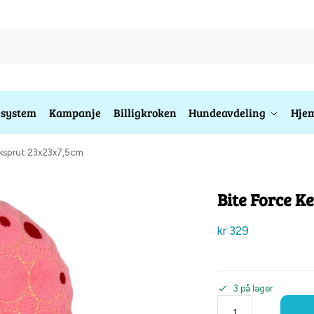
esystem
Kampanje
Billigkroken
Hundeavdeling
Hjem
ekksprut 23x23x7,5cm
Bite Force K
kr
329
3 på lager