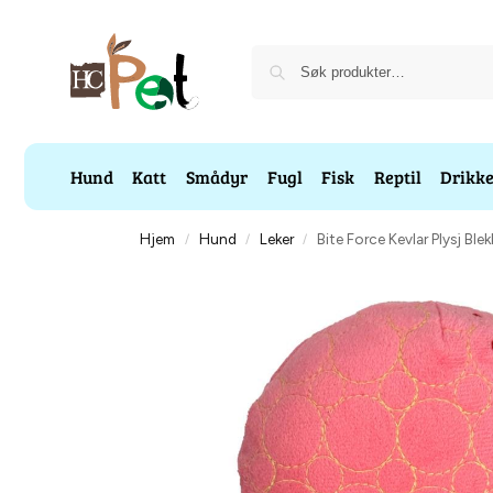
Hund
Katt
Smådyr
Fugl
Fisk
Reptil
Drikk
Hjem
Hund
Leker
Bite Force Kevlar Plysj Bl
/
/
/