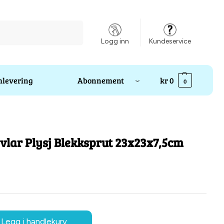
Søk
Logg inn
Kundeservice
levering
Abonnement
kr
0
0
evlar Plysj Blekksprut 23x23x7,5cm
Legg i handlekurv