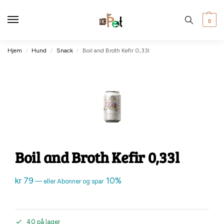
0
Hjem
Hund
Snack
Boil and Broth Kefir 0,33l
/
/
/
Boil and Broth Kefir 0,33l
kr
79
10%
—
eller Abonner og spar
40 på lager