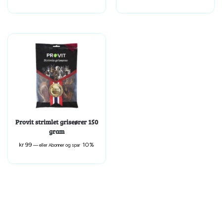
Provit strimlet griseører 150
gram
kr
99
10%
—
eller Abonner og spar