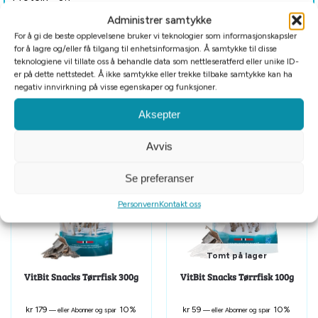
Administrer samtykke
Produktet er allergivennlig og passer for hunder i alle aldre.
For å gi de beste opplevelsene bruker vi teknologier som informasjonskapsler
for å lagre og/eller få tilgang til enhetsinformasjon. Å samtykke til disse
teknologiene vil tillate oss å behandle data som nettleseratferd eller unike ID-
er på dette nettstedet. Å ikke samtykke eller trekke tilbake samtykke kan ha
Tilleggsinformasjon
negativ innvirkning på visse egenskaper og funksjoner.
Aksepter
Relaterte produkter
Avvis
Se preferanser
Personvern
Kontakt oss
Tomt på lager
VitBit Snacks Tørrfisk 300g
VitBit Snacks Tørrfisk 100g
kr
179
10%
kr
59
10%
—
eller Abonner og spar
—
eller Abonner og spar