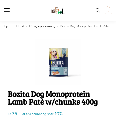
0
Hjem
Hund
Fôr og oppbevaring
Bozita Dog Monoprotein Lamb Patè w/chunks 400g
/
/
/
Bozita Dog Monoprotein
Lamb Patè w/chunks 400g
kr
35
10%
—
eller Abonner og spar