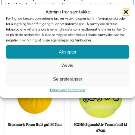
Ideelt for hunder som liker å bære, apportere og leke
gjemsel. Den naturlige lukten av ull gjør også leken ekstra
Administrer samtykke
spennende for hundens nese.
For å gi de beste opplevelsene bruker vi teknologier som informasjonskapsler
for å lagre og/eller få tilgang til enhetsinformasjon. Å samtykke til disse
teknologiene vil tillate oss å behandle data som nettleseratferd eller unike ID-
er på dette nettstedet. Å ikke samtykke eller trekke tilbake samtykke kan ha
negativ innvirkning på visse egenskaper og funksjoner.
Tilleggsinformasjon
Aksepter
Relaterte produkter
Avvis
Se preferanser
Personvern
Kontakt oss
Starmark Foam Ball gul M 7cm
KONG SqueakAir Tennisball M
ø7cm