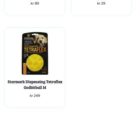
kr
89
kr
29
Starmark Dispensing Tetraflex
Godbitball M
kr
249