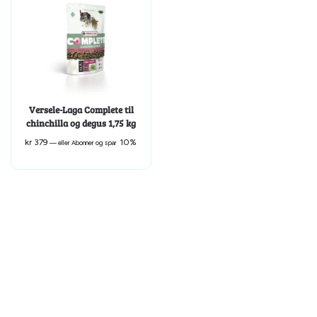
Versele-Laga Complete til
chinchilla og degus 1,75 kg
kr
379
10%
—
eller Abonner og spar