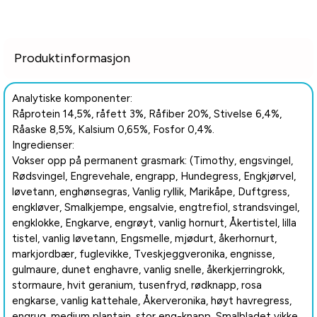
Produktinformasjon
Analytiske komponenter:
Råprotein 14,5%, råfett 3%, Råfiber 20%, Stivelse 6,4%,
Råaske 8,5%, Kalsium 0,65%, Fosfor 0,4%.
Ingredienser:
Vokser opp på permanent grasmark: (Timothy, engsvingel,
Rødsvingel, Engrevehale, engrapp, Hundegress, Engkjørvel,
løvetann, enghønsegras, Vanlig ryllik, Marikåpe, Duftgress,
engkløver, Smalkjempe, engsalvie, engtrefiol, strandsvingel,
engklokke, Engkarve, engrøyt, vanlig hornurt, Åkertistel, lilla
tistel, vanlig løvetann, Engsmelle, mjødurt, åkerhornurt,
markjordbær, fuglevikke, Tveskjeggveronika, engnisse,
gulmaure, dunet enghavre, vanlig snelle, åkerkjerringrokk,
stormaure, hvit geranium, tusenfryd, rødknapp, rosa
engkarse, vanlig kattehale, Åkerveronika, høyt havregress,
engrug, medium plantain, stor eng-knapp, Smalbladet vikke,