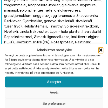
forglemmeiei, Knoppsildre-knoller, gjeldkarve, krypmure,
marianøkleblom, hengesmelle, gjeldkarvegress,
gresstjerneblom, enggeitskjegg, brennesle, Snauveronika,
Rødkløver, Gjerdevikke, geneve skvallerkål, skvallerkål,
tusenfryd), Helplantemais, Timothy, Solsikkeekstraktkorn,
Hvetekli, Linekstraktrester, Lupin- hele planter, havreskallkli,
Rapsekstraktmel, Ølmask, lignocellulose, Inaktivert ølgjær
(1,5%), Hvetekim, linfrø (1%), Potetprotein, Pastinakk,
persillestilker, Sikorirot, roseblader, ringblomst-blomster,
Administrer samtykke
peppermynteblader, Jerusalemartisjokkurt, sikori inulin,
For å gi de beste opplevelsene bruker vi teknologier som informasjonskapsler
Amarant, Kamilleurt, smalkjempeblader, Løvetannurt,
for å lagre og/eller få tilgang til enhetsinformasjon. Å samtykke til disse
fennikelfrø, kamilleblomster, Mariatistel, Macarot,
teknologiene vil tillate oss å behandle data som nettleseratferd eller unike ID-
Salvieblader (Grønnsaker 2%, Blomster 2%).
er på dette nettstedet. Å ikke samtykke eller trekke tilbake samtykke kan ha
negativ innvirkning på visse egenskaper og funksjoner.
Tilsetninger:
Vitamin A 11.460 IE, Vitamin D3 802 IE, Vitamin E 68 mg,
Aksepter
kobber(II)-sulfat, pentahydrat 6,8 mg, kalsiumjodat,
vannfritt 1 mg, sinkoksid 68 mg ? mangan(II)-oksid 45 mg,
Avvis
natriumselenitt 0,21 mg.
Se preferanser