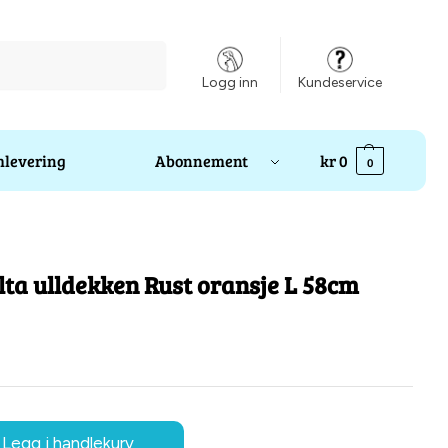
Søk
Logg inn
Kundeservice
levering
Abonnement
kr
0
0
ta ulldekken Rust oransje L 58cm
Legg i handlekurv