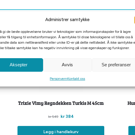
Administrer samtykke
 å gi de beste opplevelsene bruker vi teknologier som informasjonskapsler for å lagre
eller få tilgang til enhetsinformasjon. Å samtykke til disse teknologiene vil tillate oss å
andle data som nettleseratferd eller unike ID-er på dette nettstedet. Å ikke samtykke e
kke tilbake samtykke kan ha negativ innvirkning på visse egenskaper og funksjoner.
-30%
-70
Billigkroken
Bil
Aksepter
Avvis
Se preferanser
Personvern
Kontakt oss
Trixie Vimy Regndekken Turkis M 45cm
Hur
kr
384
kr
549
Legg i handlekurv