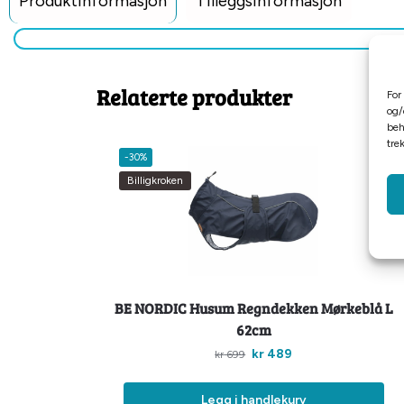
Produktinformasjon
Tilleggsinformasjon
Relaterte produkter
For
og/
beh
tre
-30%
Billigkroken
BE NORDIC Husum Regndekken Mørkeblå L
62cm
kr
489
kr
699
Legg i handlekurv