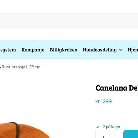
esystem
Kampanje
Billigkroken
Hundeavdeling
Hjem
n Rust oransje L 58cm
Canelana Del
kr
1299
2 på lager