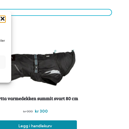
ller
%
ligkroken
tta varmedekken summit svart 80 cm
kr
300
kr
999
Legg i handlekurv