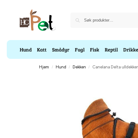
Hund
Katt
Smådyr
Fugl
Fisk
Reptil
Drikk
Hjem
Hund
Dekken
Canelana Delta ulldekke
/
/
/