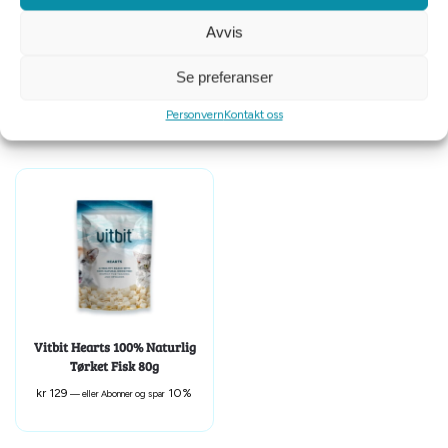
Avvis
Catit Hjerteformet Silikonform
Monster cat treats freeze dried
rosa
beef 40 g
Se preferanser
kr
59
10%
kr
99
10%
—
eller Abonner og spar
—
eller Abonner og spar
Personvern
Kontakt oss
Vitbit Hearts 100% Naturlig
Tørket Fisk 80g
kr
129
10%
—
eller Abonner og spar