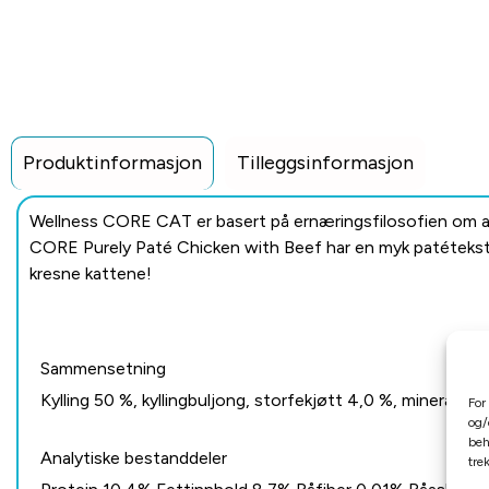
Produktinformasjon
Tilleggsinformasjon
Wellness CORE CAT er basert på ernæringsfilosofien om at 
CORE Purely Paté Chicken with Beef har en myk patétekstur
kresne kattene!
Sammensetning
Kylling 50 %, kyllingbuljong, storfekjøtt 4,0 %, mineraler, s
For
og/
beh
Analytiske bestanddeler
tre