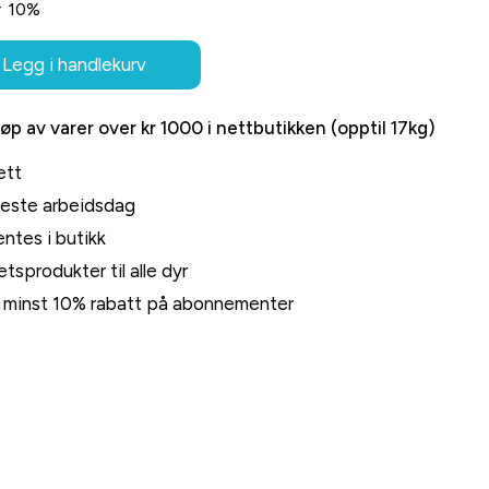
r
10%
Legg i handlekurv
jøp av varer over kr 1000 i nettbutikken (opptil 17kg)
ett
neste arbeidsdag
ntes i butikk
tsprodukter til alle dyr
rt minst 10% rabatt på abonnementer