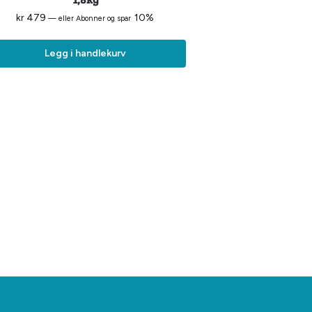
kr
479
10%
—
eller Abonner og spar
Legg i handlekurv