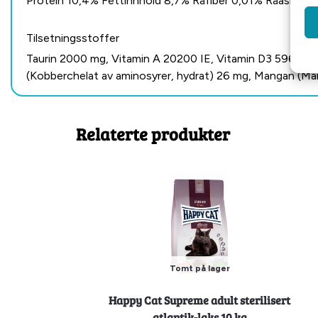
Protein 10,4% Fettinnhold 8,7% Råfiber 0,01% Råaske 2,
Tilsetningsstoffer
Taurin 2000 mg, Vitamin A 20200 IE, Vitamin D3 596 IE, S
(Kobberchelat av aminosyrer, hydrat) 26 mg, Mangan (Man
Relaterte produkter
Tomt på lager
Happy Cat Supreme adult sterilisert
atlantik-laks 10 kg