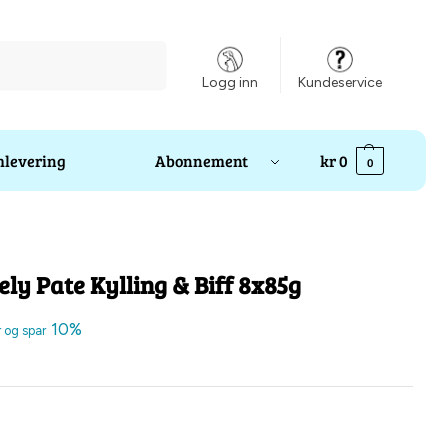
Søk
Logg inn
Kundeservice
levering
Abonnement
kr
0
0
ely Pate Kylling & Biff 8x85g
10%
r og spar