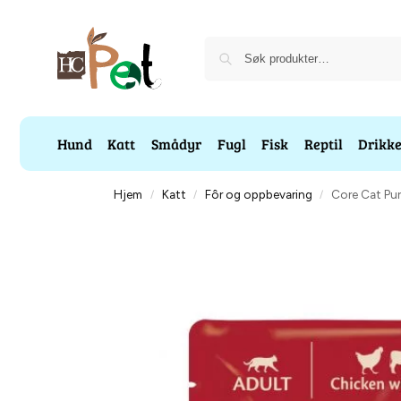
Hund
Katt
Smådyr
Fugl
Fisk
Reptil
Drikk
Hjem
Katt
Fôr og oppbevaring
Core Cat Pur
/
/
/