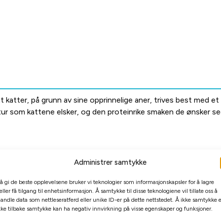
katter, på grunn av sine opprinnelige aner, trives best med et
 som kattene elsker, og den proteinrike smaken de ønsker seg, 
Administrer samtykke
olsikkeolje.
 å gi de beste opplevelsene bruker vi teknologier som informasjonskapsler for å lagre
eller få tilgang til enhetsinformasjon. Å samtykke til disse teknologiene vil tillate oss å
andle data som nettleseratferd eller unike ID-er på dette nettstedet. Å ikke samtykke e
kke tilbake samtykke kan ha negativ innvirkning på visse egenskaper og funksjoner.