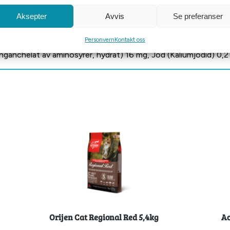
0% Fuktighet 76,7%.
Aksepter
Avvis
Se preferanser
Personvern
Kontakt oss
ink (Sinkchelat av aminosyrer, hydrat) 120 mg, Jern (Jernchela
ganchelat av aminosyrer, hydrat) 16 mg, Jod (Kaliumjodid) 0,2
Orijen Cat Regional Red 5,4kg
Ac