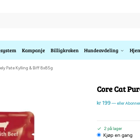
esystem
Kampanje
Billigkroken
Hundeavdeling
Hjem
ely Pate Kylling & Biff 8x85g
Core Cat Pur
kr
199
—
eller Abonne
2 på lager
Kjøp en gang