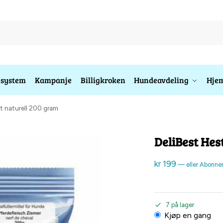
esystem
Kampanje
Billigkroken
Hundeavdeling
Hjem
ht naturell 200 gram
DeliBest Hes
kr
199
—
eller Abonne
7 på lager
Kjøp en gang