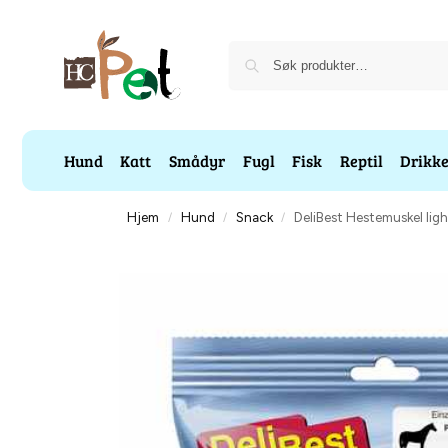
Hund
Katt
Smådyr
Fugl
Fisk
Reptil
Drikk
Hjem
Hund
Snack
DeliBest Hestemuskel lig
/
/
/