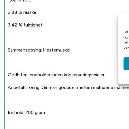
2,88 % råaske
3,42 % fuktighet
For
og/
beh
tre
Sammensetning: Hestemuskel
Godbiten inneholder ingen konserveringsmidler.
Anbefalt fôring: Gir man godbiter mellom måltidene må meng
Innhold: 200 gram