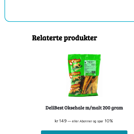
Relaterte produkter
DeliBest Oksehale m/malt 200 gram
kr
149
10%
—
eller Abonner og spar