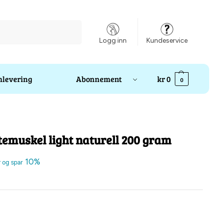
Søk
Logg inn
Kundeservice
levering
Abonnement
kr
0
0
temuskel light naturell 200 gram
10%
r og spar