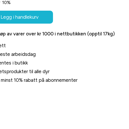
r
10%
Legg i handlekurv
jøp av varer over kr 1000 i nettbutikken (opptil 17kg)
ett
neste arbeidsdag
ntes i butikk
tsprodukter til alle dyr
rt minst 10% rabatt på abonnementer