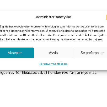
Administrer samtykke
 å gi de beste opplevelsene bruker vi teknologier som informasjonskapsler for å lagre
eller få tilgang til enhetsinformasjon. Å samtykke til disse teknologiene vil tillate oss å
andle data som nettleseratferd eller unike ID-er på dette nettstedet. Å ikke samtykke e
kke tilbake samtykke kan ha negativ innvirkning på visse egenskaper og funksjoner.
Aksepter
Avvis
Se preferanser
Personvern
Kontakt oss
den av fôr tilpasses slik at hunden ikke får for mye mat.