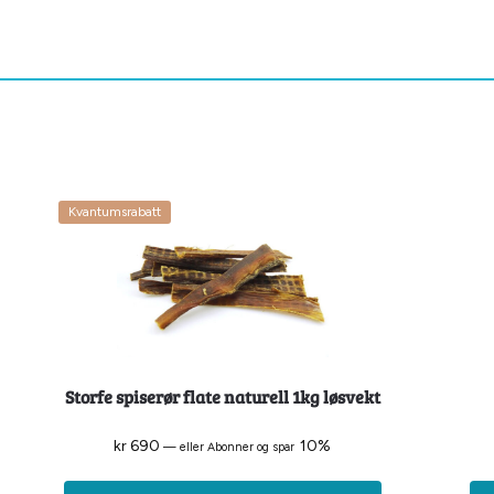
Kvantumsrabatt
Storfe spiserør flate naturell 1kg løsvekt
kr
690
10%
—
eller Abonner og spar