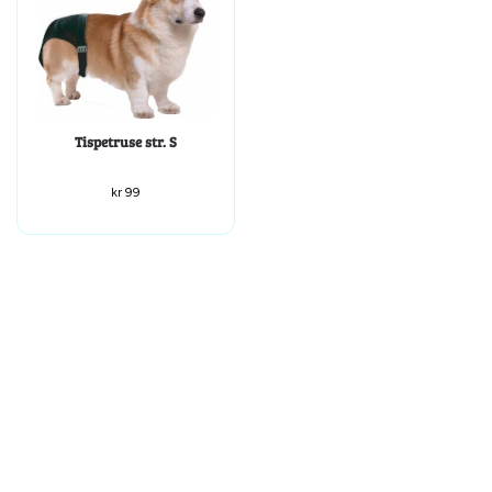
Tispetruse str. S
kr
99