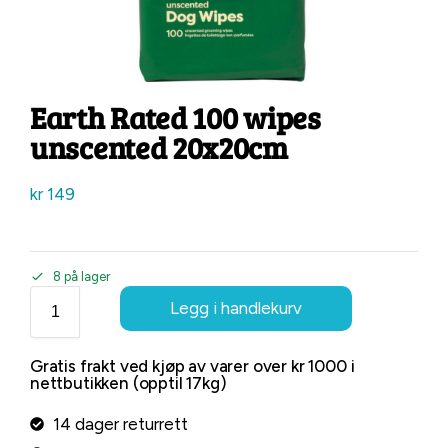
Earth Rated 100 wipes
unscented 20x20cm
kr
149
8 på lager
Legg i handlekurv
Gratis frakt ved kjøp av varer over kr 1000 i
nettbutikken (opptil 17kg)
14 dager returrett