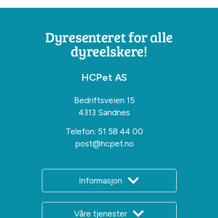
Dyresenteret for alle
dyreelskere!
HCPet AS
Bedriftsveien 15
4313 Sandnes
Telefon:
51 58 44 00
post@hcpet.no
Informasjon
Våre tjenester