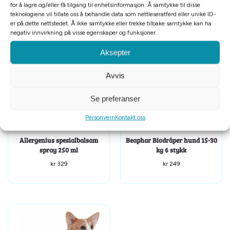
Tilleggsinformasjon
for å lagre og/eller få tilgang til enhetsinformasjon. Å samtykke til disse
teknologiene vil tillate oss å behandle data som nettleseratferd eller unike ID-
er på dette nettstedet. Å ikke samtykke eller trekke tilbake samtykke kan ha
Relaterte produkter
negativ innvirkning på visse egenskaper og funksjoner.
Aksepter
Avvis
Se preferanser
Personvern
Kontakt oss
Allergenius spesialbalsam
Beaphar Biodråper hund 15-30
spray 250 ml
kg 6 stykk
kr
329
kr
249