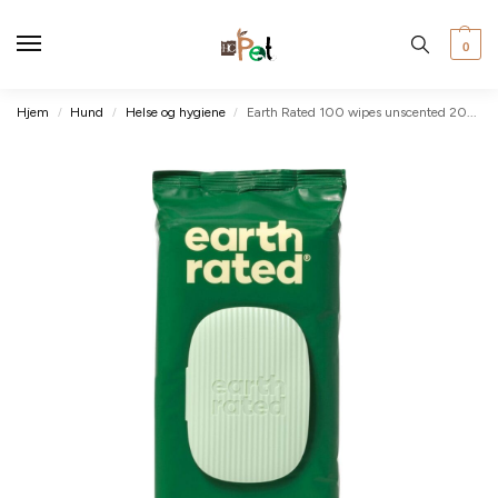
0
Hjem
Hund
Helse og hygiene
Earth Rated 100 wipes unscented 20x20cm
/
/
/