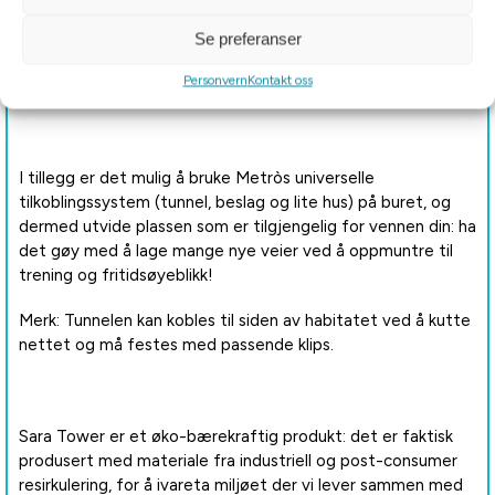
Se preferanser
Tilgjengelig som tilbehør, kan du kjøpe L 140-hjulsettet,
Personvern
Kontakt oss
som er nyttig for å gjøre det lettere å flytte rundt.
I tillegg er det mulig å bruke Metròs universelle
tilkoblingssystem (tunnel, beslag og lite hus) på buret, og
dermed utvide plassen som er tilgjengelig for vennen din: ha
det gøy med å lage mange nye veier ved å oppmuntre til
trening og fritidsøyeblikk!
Merk: Tunnelen kan kobles til siden av habitatet ved å kutte
nettet og må festes med passende klips.
Sara Tower er et øko-bærekraftig produkt: det er faktisk
produsert med materiale fra industriell og post-consumer
resirkulering, for å ivareta miljøet der vi lever sammen med