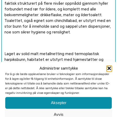
faktisk strukturert på flere nivåer oppnådd gjennom hyller
forbundet med rør for ildere, og komplett med alle
bekvemmeligheter: drikkeflaske, mater og ildertoalett.
Toalettet, også egnet som chinchillabad, er utstyrt med en
stor bunn for å inneholde sand og søppel uten dispersjoner,
noe som sikrer hygiene og renslighet.
Laget av solid malt metallnetting med termoplastisk
harpiksbunn, habitatet er utstyrt med hjørnestøtter og
festeklips for å garantere maksimal soliditet og sikkerhet,
Administrer samtykke
den har komfortable håndtak på taket for enkel bevegelse.
For å gi de beste opplevelsene bruker vi teknologier som informasjonskapsler
for å lagre og/eller få tilgang til enhetsinformasjon. Å samtykke til disse
På frontveggen gir praktiske åpningsdører enkel tilgang for
teknologiene vil tillate oss å behandle data som nettleseratferd eller unike ID-
daglig vedlikehold. Dørene er utstyrt med spesielle
er på dette nettstedet. Å ikke samtykke eller trekke tilbake samtykke kan ha
negativ innvirkning på visse egenskaper og funksjoner.
låsekroker for å forhindre utilsiktet rømming av dyret.
Aksepter
For mer grundig rengjøring er det mulig å skille bunnen helt
fra nettet ved å løsne sidelukkeklipsene.
Avvis