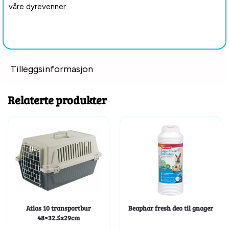
våre dyrevenner.
Tilleggsinformasjon
Relaterte produkter
Atlas 10 transportbur
Beaphar fresh deo til gnager
48×32.5x29cm