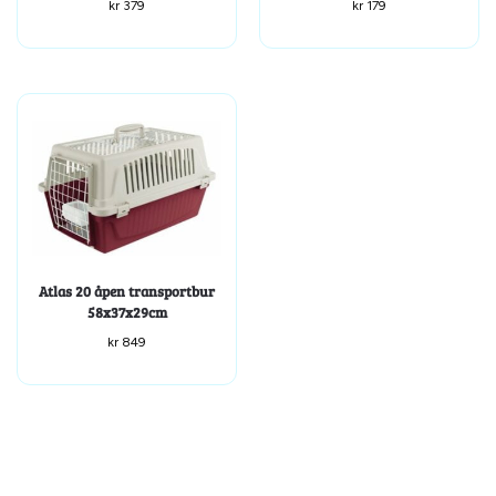
kr
379
kr
179
Atlas 20 åpen transportbur
58x37x29cm
kr
849