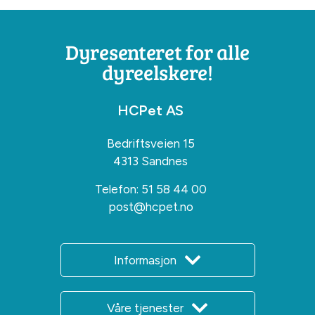
Dyresenteret for alle
dyreelskere!
HCPet AS
Bedriftsveien 15
4313 Sandnes
Telefon:
51 58 44 00
post@hcpet.no
Informasjon
Våre tjenester