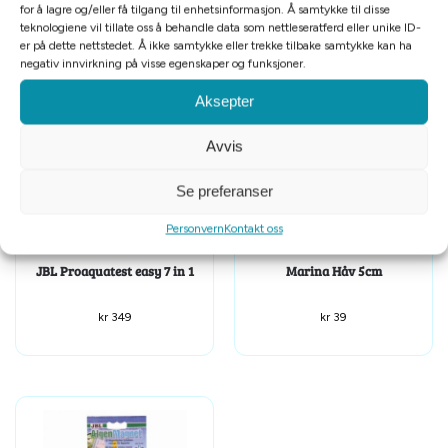
for å lagre og/eller få tilgang til enhetsinformasjon. Å samtykke til disse
teknologiene vil tillate oss å behandle data som nettleseratferd eller unike ID-
er på dette nettstedet. Å ikke samtykke eller trekke tilbake samtykke kan ha
Relaterte produkter
negativ innvirkning på visse egenskaper og funksjoner.
Aksepter
Avvis
Se preferanser
Personvern
Kontakt oss
JBL Proaquatest easy 7 in 1
Marina Håv 5cm
kr
349
kr
39