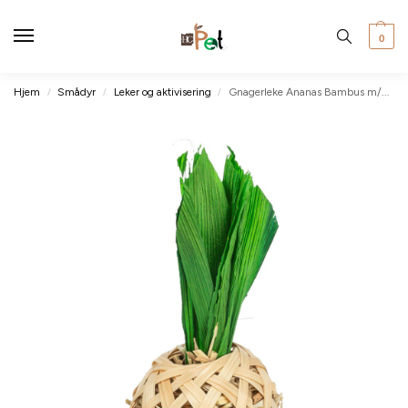
0
Hjem
Smådyr
Leker og aktivisering
Gnagerleke Ananas Bambus m/maisblader & høy 6,5x14cm
/
/
/