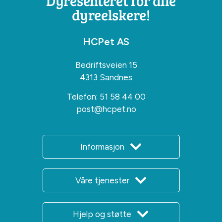
Dyresenteret for alle
dyreelskere!
HCPet AS
Bedriftsveien 15
4313 Sandnes
Telefon:
51 58 44 00
post@hcpet.no
Informasjon
Våre tjenester
Hjelp og støtte