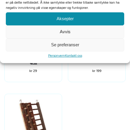
er på dette nettstedet. Å ikke samtykke eller trekke tilbake samtykke kan ha
negativ innvirkning på visse egenskaper og funksjoner.
Aksepter
Avvis
Se preferanser
Personvern
Kontakt oss
Hamsterleke treball m/bjelle
Bro Fleksibel 51x30cm
4cm
kr
29
kr
199