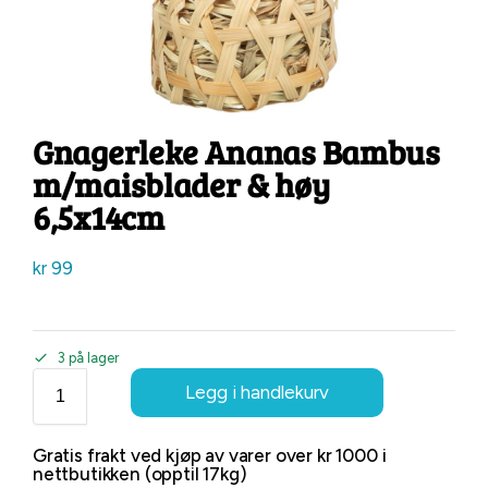
Gnagerleke Ananas Bambus
m/maisblader & høy
6,5x14cm
kr
99
3 på lager
Legg i handlekurv
Gratis frakt ved kjøp av varer over kr 1000 i
nettbutikken (opptil 17kg)