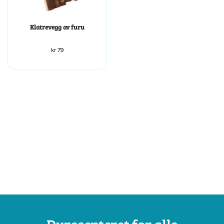
Klatrevegg av furu
kr
79