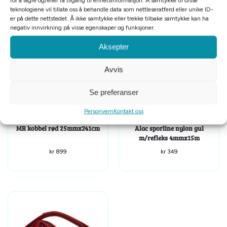
for å lagre og/eller få tilgang til enhetsinformasjon. Å samtykke til disse
teknologiene vil tillate oss å behandle data som nettleseratferd eller unike ID-
Relaterte produkter
er på dette nettstedet. Å ikke samtykke eller trekke tilbake samtykke kan ha
negativ innvirkning på visse egenskaper og funksjoner.
Aksepter
Avvis
Se preferanser
Personvern
Kontakt oss
Tomt på lager
MR kobbel rød 25mmx241cm
Alac sporline nylon gul
m/refleks 4mmx15m
kr
899
kr
349