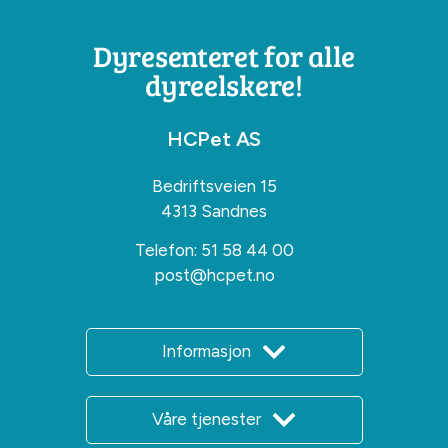
Dyresenteret for alle
dyreelskere!
HCPet AS
Bedriftsveien 15
4313 Sandnes
Telefon:
51 58 44 00
post@hcpet.no
Informasjon
Våre tjenester