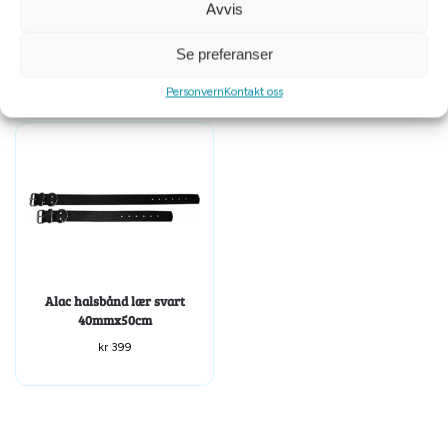
Avvis
22mmx50cm
40mmx45cm
kr
169
kr
349
Se preferanser
Personvern
Kontakt oss
Alac halsbånd lær svart
40mmx50cm
kr
399