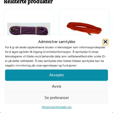
Relaterte produkter
Administrer samtykke
Tomt på lager
For å gi de beste opplevelsene bruker vi teknologier som informasjonskapsler
for å lagre og/eller få tilgang til enhetsinformasjon. Å samtykke til disse
Alac sporline nylon lilla
Alac sporline nylon oransje
teknologiene vil tillate oss å behandle data som nettleseratferd eller unike ID-
m/refleks 6mmx15m
6mmx15m
er på dette nettstedet. Å ikke samtykke eller trekke tilbake samtykke kan ha
negativ innvirkning på visse egenskaper og funksjoner.
kr
399
kr
249
Aksepter
Avvis
Se preferanser
Personvern
Kontakt oss