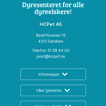
Dyresenteret for alle
dyreelskere!
HCPet AS
Bedriftsveien 15
4313 Sandnes
Telefon:
51 58 44 00
post@hcpet.no
Informasjon
Våre tjenester