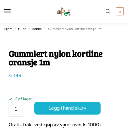
0
Hjem
Hund
Kobbel
Gummiert nylon kortline oransje 1m
/
/
/
Gummiert nylon kortline
oransje 1m
kr
149
2 på lager
Legg i handlekurv
Gratis frakt ved kjøp av varer over kr 1000 i