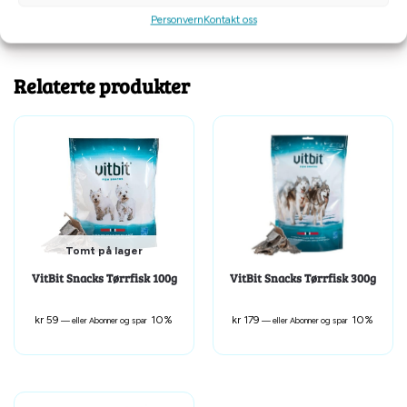
Personvern
Kontakt oss
Tilleggsinformasjon
Relaterte produkter
Tomt på lager
VitBit Snacks Tørrfisk 100g
VitBit Snacks Tørrfisk 300g
kr
59
10%
kr
179
10%
—
eller Abonner og spar
—
eller Abonner og spar