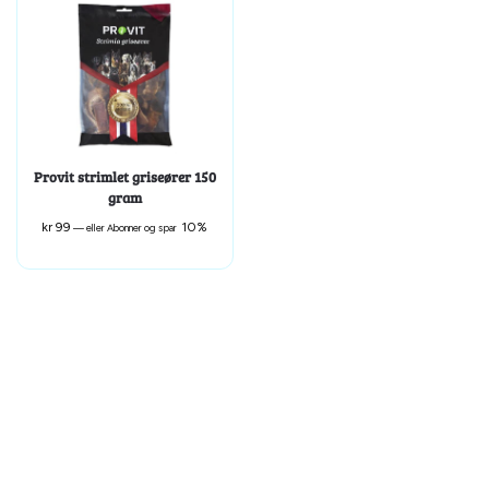
Provit strimlet griseører 150
gram
kr
99
10%
—
eller Abonner og spar