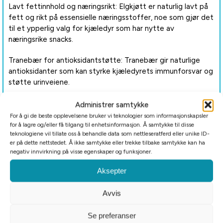
Lavt fettinnhold og næringsrikt: Elgkjøtt er naturlig lavt på
fett og rikt på essensielle næringsstoffer, noe som gjør det
til et ypperlig valg for kjæledyr som har nytte av
næringsrike snacks.
Tranebær for antioksidantstøtte: Tranebær gir naturlige
antioksidanter som kan styrke kjæledyrets immunforsvar og
støtte urinveiene.
Frysetørket for maksimal friskhet: Frysetørkingsprosessen
Administrer samtykke
bevarer næringsstoffene og smaken, og sikrer en frisk og
For å gi de beste opplevelsene bruker vi teknologier som informasjonskapsler
sunn godbit til kjæledyret ditt.
for å lagre og/eller få tilgang til enhetsinformasjon. Å samtykke til disse
teknologiene vil tillate oss å behandle data som nettleseratferd eller unike ID-
er på dette nettstedet. Å ikke samtykke eller trekke tilbake samtykke kan ha
Hvorfor velge Hoku?® Elg & Tranebær Frysetørket Godbit?
negativ innvirkning på visse egenskaper og funksjoner.
Denne godbiten kombinerer magert, villkildebasert elgkjøtt
med de naturlige fordelene av tranebær. Enten den brukes
Aksepter
som belønning eller næringsrik snack, gir Hoku?® Elg &
Tranebær Frysetørket Godbit en sunn og smakfull måte å
Avvis
støtte kjæledyrets velvære på.
Se preferanser