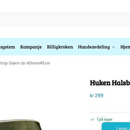
esystem
Kampanje
Billigkroken
Hundeavdeling
Hjem
strup Grønn str 40mmx45cm
Huken Halsb
kr
299
1 på lager
Legg i