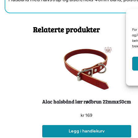
Relaterte produkter
For
og/
beh
tre
Alac halsbånd lær rødbrun 22mmx50cm
kr
169
Legg i handlekurv