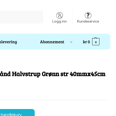
Søk
Logg inn
Kundeservice
levering
Abonnement
kr
0
0
ånd Halvstrup Grønn str 40mmx45cm
 handlekurv