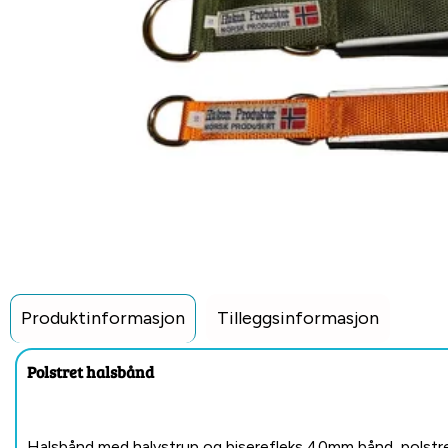
Produktinformasjon
Tilleggsinformasjon
Polstret halsbånd
Halsbånd med halvstrup og biserefleks 40mm bånd, polstre