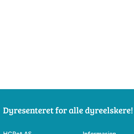
Dyresenteret for alle dyreelskere!
HCPet AS
Informasjon