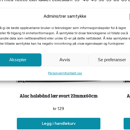
Administrer samtykke
 å gi de beste opplevelsene bruker vi teknologier som informasjonskapsler for å lagre
eller få tilgang til enhetsinformasjon. Å samtykke til disse teknologiene vil tillate oss å
andle data som nettleseratferd eller unike ID-er på dette nettstedet. Å ikke samtykke e
kke tilbake samtykke kan ha negativ innvirkning på visse egenskaper og funksjoner.
Aksepter
Avvis
Se preferanser
Personvern
Kontakt oss
Alac halsbånd lær svart 22mmx60cm
A
kr
129
Legg i handlekurv