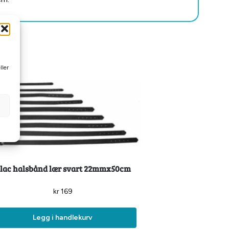
ller
lac halsbånd lær svart 22mmx50cm
kr
169
Legg i handlekurv