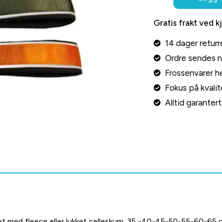
Gratis frakt ved k
14 dager returr
Ordre sendes 
Frossenvarer he
Fokus på kvalite
Alltid garante
t med fleece eller lukket celleskum. 35 -40-45-50-55-60-65 