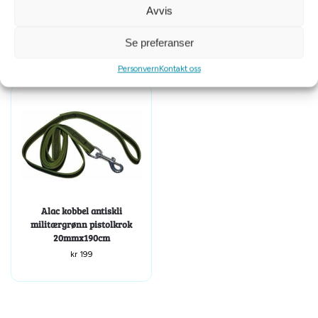
m/refleks 6mmx15m
m/refleks 6mmx15m
Avvis
kr
399
kr
499
Se preferanser
Personvern
Kontakt oss
Alac kobbel antiskli
militærgrønn pistolkrok
20mmx190cm
kr
199