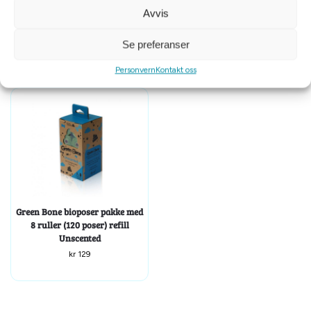
middel mot flue, mygg og flått
Avvis
250 ml
kr
89
kr
299
Se preferanser
Personvern
Kontakt oss
Green Bone bioposer pakke med
8 ruller (120 poser) refill
Unscented
kr
129