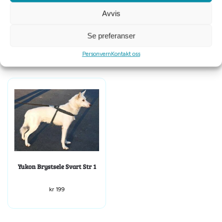
Avvis
Yukon nomesele pro 58cm
VGWBälte antidrasele
Extension svart XS
Se preferanser
kr
399
kr
100
kr
499
Personvern
Kontakt oss
Yukon Brystsele Svart Str 1
kr
199