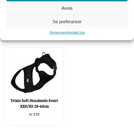
Avvis
VGWBälte antidrasele
Ezydog Harness kjøresele str S
Extension svart XS
Se preferanser
kr
100
kr
1299
kr
499
Personvern
Kontakt oss
Trixie Soft Hundesele Svart
XXS/XS 28-40cm
kr
229