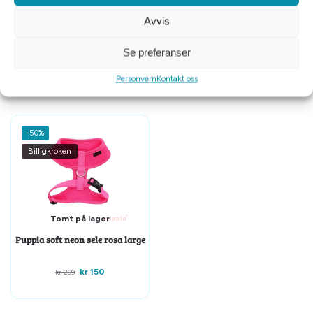
Avvis
VGWBälte antidrasele
Ezydog Harness kjøresele str M
Extension svart XXS
Se preferanser
kr
100
kr
1799
kr
499
Personvern
Kontakt oss
-50%
Billigkroken
Tomt på lager
Puppia soft neon sele rosa large
kr
150
kr
299