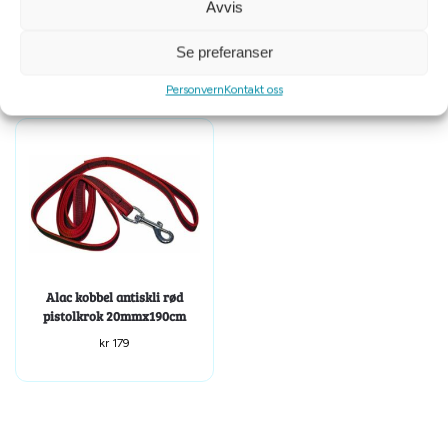
Avvis
m/refleks 6mmx15m
pistolkrok 20mmx300cm
kr
399
kr
249
Se preferanser
Personvern
Kontakt oss
Alac kobbel antiskli rød
pistolkrok 20mmx190cm
kr
179