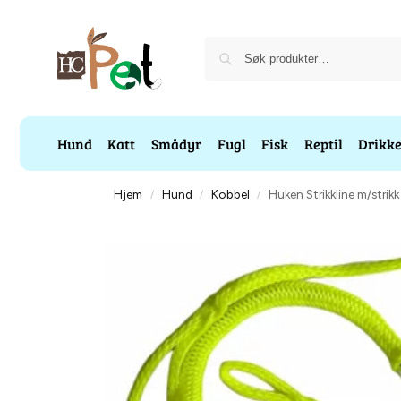
Hund
Katt
Smådyr
Fugl
Fisk
Reptil
Drikk
Hjem
Hund
Kobbel
Huken Strikkline m/str
/
/
/