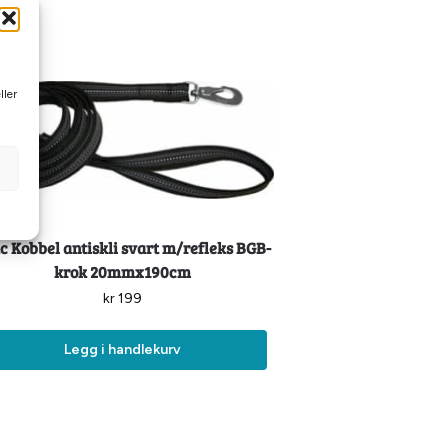
ller
c Kobbel antiskli svart m/refleks BGB-
krok 20mmx190cm
kr
199
Legg i handlekurv