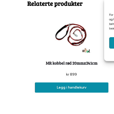
Relaterte produkter
For
og/
beh
tre
MR kobbel rød 20mmx241cm
kr
899
Legg i handlekurv