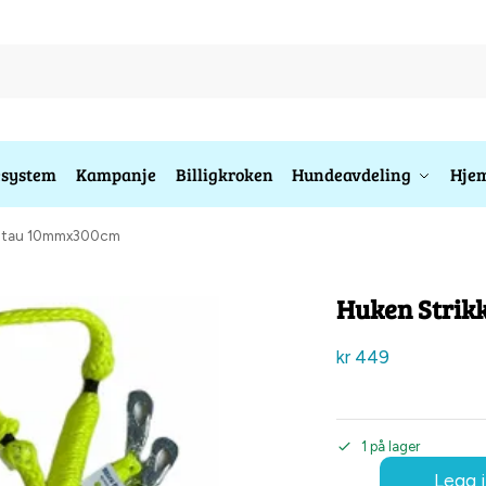
esystem
Kampanje
Billigkroken
Hundeavdeling
Hjem
ikk tau 10mmx300cm
Huken Strik
kr
449
1 på lager
Legg i