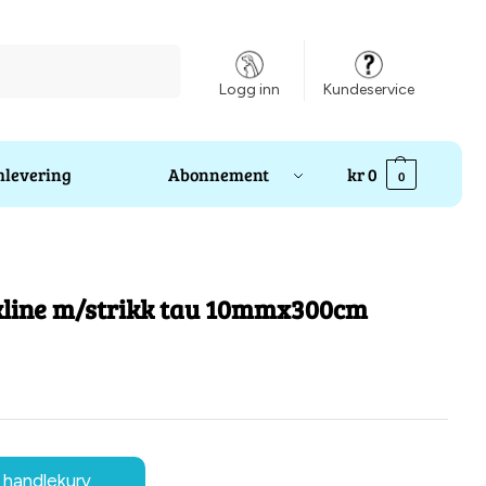
Søk
Logg inn
Kundeservice
levering
Abonnement
kr
0
0
kline m/strikk tau 10mmx300cm
 handlekurv