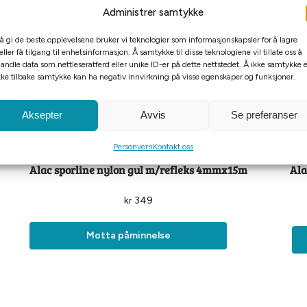
Administrer samtykke
 å gi de beste opplevelsene bruker vi teknologier som informasjonskapsler for å lagre
eller få tilgang til enhetsinformasjon. Å samtykke til disse teknologiene vil tillate oss å
andle data som nettleseratferd eller unike ID-er på dette nettstedet. Å ikke samtykke e
kke tilbake samtykke kan ha negativ innvirkning på visse egenskaper og funksjoner.
Aksepter
Avvis
Se preferanser
Tomt på lager
Personvern
Kontakt oss
Alac sporline nylon gul m/refleks 4mmx15m
Ala
kr
349
Motta påminnelse