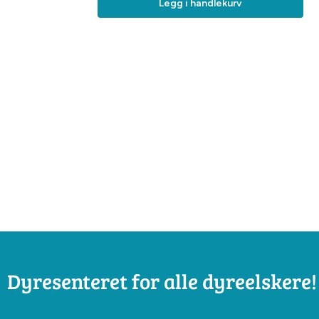
Legg i handlekurv
Dyresenteret for alle dyreelskere!