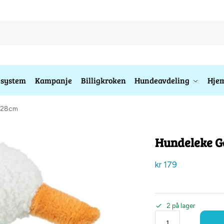
esystem
Kampanje
Billigkroken
Hundeavdeling
Hjem
d 28cm
Hundeleke G
kr
179
2 på lager