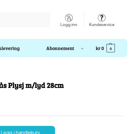
Søk
Logg inn
Kundeservice
levering
Abonnement
kr
0
0
ås Plysj m/lyd 28cm
Legg i handlekurv