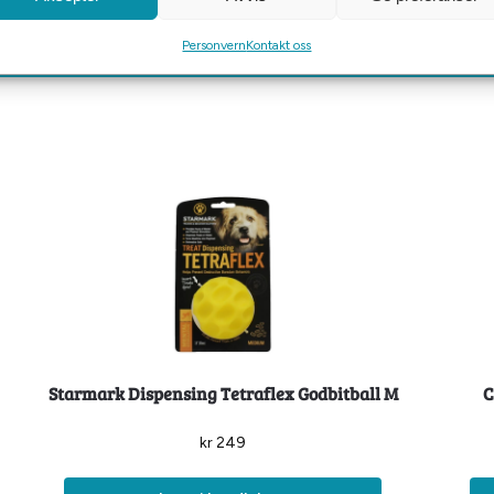
Personvern
Kontakt oss
Starmark Dispensing Tetraflex Godbitball M
C
kr
249