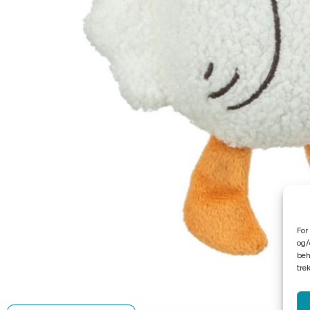
For
og/
beh
tre