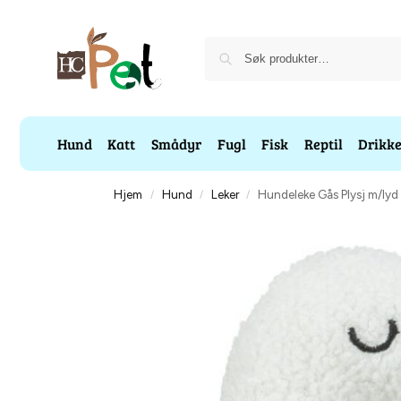
Hund
Katt
Smådyr
Fugl
Fisk
Reptil
Drikk
Hjem
Hund
Leker
Hundeleke Gås Plysj m/ly
/
/
/