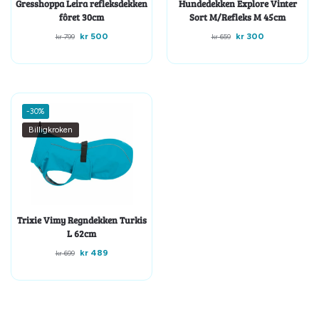
Gresshoppa Leira refleksdekken
Hundedekken Explore Vinter
fôret 30cm
Sort M/Refleks M 45cm
kr
500
kr
300
kr
799
kr
659
-30%
Billigkroken
Trixie Vimy Regndekken Turkis
L 62cm
kr
489
kr
699