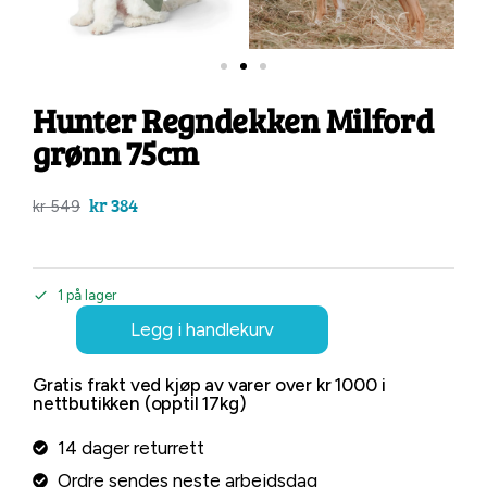
Hunter Regndekken Milford
grønn 75cm
kr
384
kr
549
1 på lager
Legg i handlekurv
Gratis frakt ved kjøp av varer over kr 1000 i
nettbutikken (opptil 17kg)
14 dager returrett
Ordre sendes neste arbeidsdag