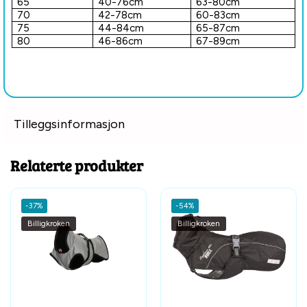
65
40-76cm
63-80cm
70
42-78cm
60-83cm
75
44-84cm
65-87cm
80
46-86cm
67-89cm
Tilleggsinformasjon
Relaterte produkter
-37%
-54%
Billigkroken
Billigkroken