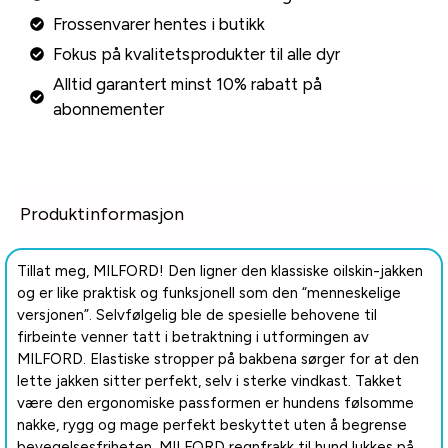
Frossenvarer hentes i butikk
Fokus på kvalitetsprodukter til alle dyr
Alltid garantert minst 10% rabatt på
abonnementer
Produktinformasjon
Tillat meg, MILFORD! Den ligner den klassiske oilskin-jakken
og er like praktisk og funksjonell som den “menneskelige
versjonen”. Selvfølgelig ble de spesielle behovene til
firbeinte venner tatt i betraktning i utformingen av
MILFORD. Elastiske stropper på bakbena sørger for at den
lette jakken sitter perfekt, selv i sterke vindkast. Takket
være den ergonomiske passformen er hundens følsomme
nakke, rygg og mage perfekt beskyttet uten å begrense
bevegelsesfriheten. MILFORD regnfrakk til hund lukkes på