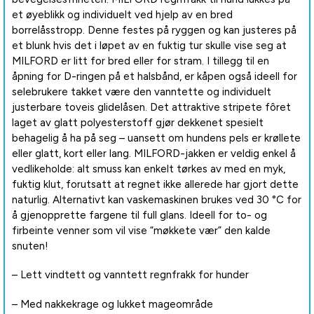
et øyeblikk og individuelt ved hjelp av en bred
borrelåsstropp. Denne festes på ryggen og kan justeres på
et blunk hvis det i løpet av en fuktig tur skulle vise seg at
MILFORD er litt for bred eller for stram. I tillegg til en
åpning for D-ringen på et halsbånd, er kåpen også ideell for
selebrukere takket være den vanntette og individuelt
justerbare toveis glidelåsen. Det attraktive stripete fôret
laget av glatt polyesterstoff gjør dekkenet spesielt
behagelig å ha på seg – uansett om hundens pels er krøllete
eller glatt, kort eller lang. MILFORD-jakken er veldig enkel å
vedlikeholde: alt smuss kan enkelt tørkes av med en myk,
fuktig klut, forutsatt at regnet ikke allerede har gjort dette
naturlig. Alternativt kan vaskemaskinen brukes ved 30 °C for
å gjenopprette fargene til full glans. Ideell for to- og
firbeinte venner som vil vise “møkkete vær” den kalde
snuten!
– Lett vindtett og vanntett regnfrakk for hunder
– Med nakkekrage og lukket mageområde