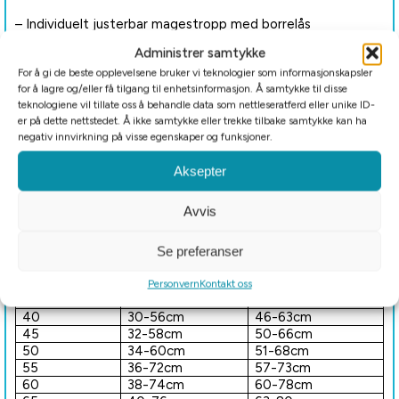
– Individuelt justerbar magestropp med borrelås
Administrer samtykke
– Åpning for å feste bånd til halsbånd og sele
For å gi de beste opplevelsene bruker vi teknologier som informasjonskapsler
for å lagre og/eller få tilgang til enhetsinformasjon. Å samtykke til disse
– Elastiske hemper for bakbena
teknologiene vil tillate oss å behandle data som nettleseratferd eller unike ID-
er på dette nettstedet. Å ikke samtykke eller trekke tilbake samtykke kan ha
– Attraktiv, klassisk design Vaskes ved 30 °C
negativ innvirkning på visse egenskaper og funksjoner.
Aksepter
– Farge: Grønn
Avvis
Størrelse
Halsomkrets
Mageomkrets
Se preferanser
25
20-38cm
26-40cm
30
22-40cm
35-49cm
Personvern
Kontakt oss
35
26-42cm
40-55cm
40
30-56cm
46-63cm
45
32-58cm
50-66cm
50
34-60cm
51-68cm
55
36-72cm
57-73cm
60
38-74cm
60-78cm