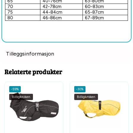
65
40-76cm
63-80cm
70
42-78cm
60-83cm
75
44-84cm
65-87cm
80
46-86cm
67-89cm
Tilleggsinformasjon
Relaterte produkter
-59%
-30%
Billigkroken
Billigkroken