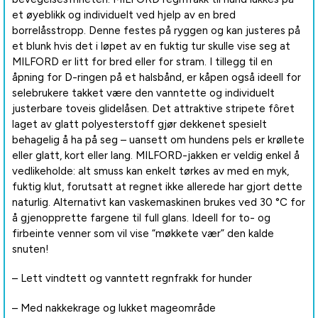
et øyeblikk og individuelt ved hjelp av en bred
borrelåsstropp. Denne festes på ryggen og kan justeres på
et blunk hvis det i løpet av en fuktig tur skulle vise seg at
MILFORD er litt for bred eller for stram. I tillegg til en
åpning for D-ringen på et halsbånd, er kåpen også ideell for
selebrukere takket være den vanntette og individuelt
justerbare toveis glidelåsen. Det attraktive stripete fôret
laget av glatt polyesterstoff gjør dekkenet spesielt
behagelig å ha på seg – uansett om hundens pels er krøllete
eller glatt, kort eller lang. MILFORD-jakken er veldig enkel å
vedlikeholde: alt smuss kan enkelt tørkes av med en myk,
fuktig klut, forutsatt at regnet ikke allerede har gjort dette
naturlig. Alternativt kan vaskemaskinen brukes ved 30 °C for
å gjenopprette fargene til full glans. Ideell for to- og
firbeinte venner som vil vise “møkkete vær” den kalde
snuten!
– Lett vindtett og vanntett regnfrakk for hunder
– Med nakkekrage og lukket mageområde