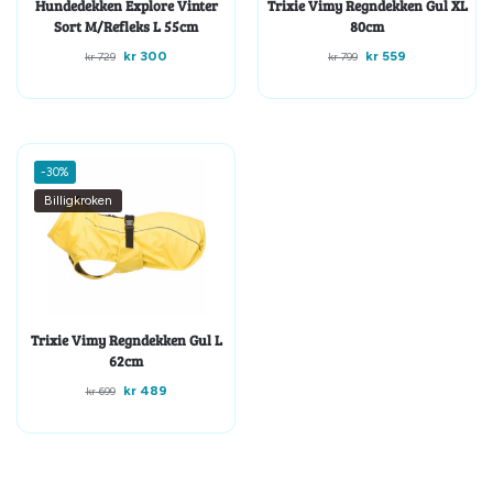
Hundedekken Explore Vinter
Trixie Vimy Regndekken Gul XL
Sort M/Refleks L 55cm
80cm
kr
300
kr
559
kr
729
kr
799
-30%
Billigkroken
Trixie Vimy Regndekken Gul L
62cm
kr
489
kr
699