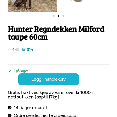
Hunter Regndekken Milford
taupe 60cm
kr
314
kr
449
1 på lager
Legg i handlekurv
Gratis frakt ved kjøp av varer over kr 1000 i
nettbutikken (opptil 17kg)
14 dager returrett
Ordre sendes neste arbeidsdag