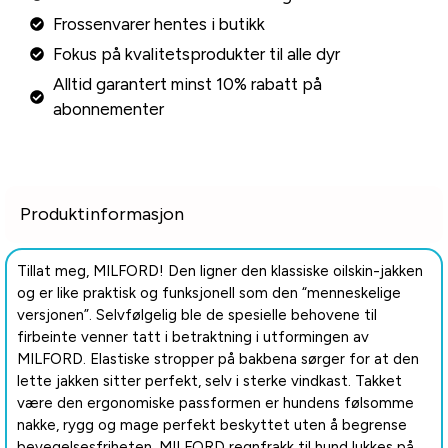
Frossenvarer hentes i butikk
Fokus på kvalitetsprodukter til alle dyr
Alltid garantert minst 10% rabatt på
abonnementer
Produktinformasjon
Tillat meg, MILFORD! Den ligner den klassiske oilskin-jakken
og er like praktisk og funksjonell som den “menneskelige
versjonen”. Selvfølgelig ble de spesielle behovene til
firbeinte venner tatt i betraktning i utformingen av
MILFORD. Elastiske stropper på bakbena sørger for at den
lette jakken sitter perfekt, selv i sterke vindkast. Takket
være den ergonomiske passformen er hundens følsomme
nakke, rygg og mage perfekt beskyttet uten å begrense
bevegelsesfriheten. MILFORD regnfrakk til hund lukkes på