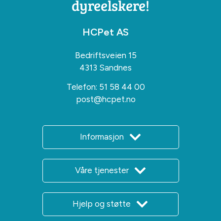
dyreelskere!
HCPet AS
Bedriftsveien 15
4313 Sandnes
Telefon:
51 58 44 00
post@hcpet.no
Informasjon
Våre tjenester
Hjelp og støtte