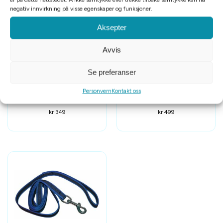
negativ innvirkning på visse egenskaper og funksjoner.
Aksepter
Avvis
Se preferanser
Tomt på lager
Tomt på lager
Alac sporline nylon gul
Alac sporline nylon gul
Personvern
Kontakt oss
m/refleks 4mmx15m
m/refleks 6mmx15m
kr
349
kr
499