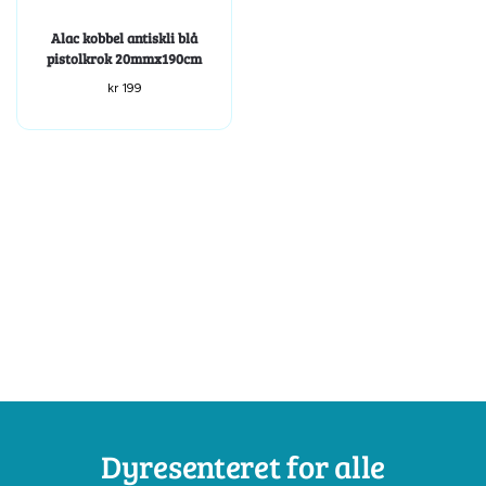
Alac kobbel antiskli blå
pistolkrok 20mmx190cm
kr
199
Dyresenteret for alle