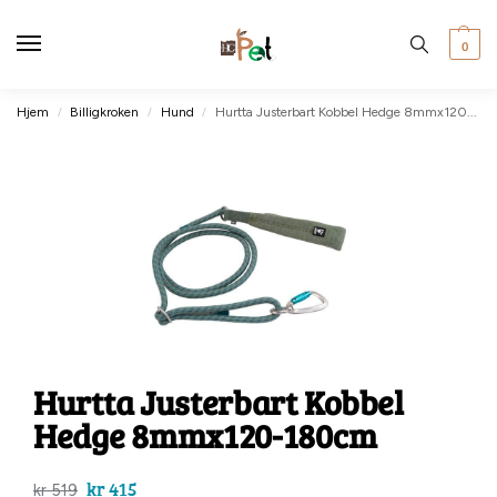
0
Hjem
Billigkroken
Hund
Hurtta Justerbart Kobbel Hedge 8mmx120-180cm
/
/
/
Hurtta Justerbart Kobbel
Hedge 8mmx120-180cm
kr
415
kr
519