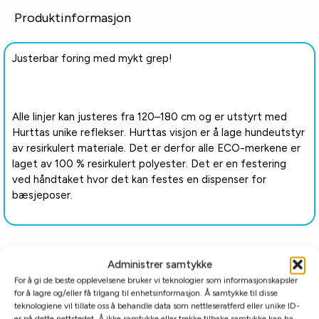
Produktinformasjon
Justerbar foring med mykt grep!
Alle linjer kan justeres fra 120–180 cm og er utstyrt med
Hurttas unike reflekser. Hurttas visjon er å lage hundeutstyr
av resirkulert materiale. Det er derfor alle ECO-merkene er
laget av 100 % resirkulert polyester. Det er en festering
ved håndtaket hvor det kan festes en dispenser for
bæsjeposer.
Tilleggsinformasjon
Administrer samtykke
For å gi de beste opplevelsene bruker vi teknologier som informasjonskapsler
Relaterte produkter
for å lagre og/eller få tilgang til enhetsinformasjon. Å samtykke til disse
teknologiene vil tillate oss å behandle data som nettleseratferd eller unike ID-
er på dette nettstedet. Å ikke samtykke eller trekke tilbake samtykke kan ha