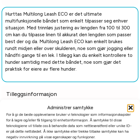
Hurttas Multilong Leash ECO er det ultimate
multifunksjonelle båndet som enkelt tilpasser seg enhver
situasjon. Med trinnløs justering av lengden fra 100 til 300
cm kan du tilpasse linen til akkurat den lengden som passer
best der og da. Multilong Leash ECO kan enkelt brukes
rundt midjen eller over skulderen, noe som gjør jogging eller
håndfri gange til en lek. I tillegg kan du enkelt kontrollere to
hunder samtidig med dette båndet, noe som gjør det
praktisk for eiere av flere hunder.
Tilleggsinformasjon
Administrer samtykke
Relaterte produkter
For å gi de beste opplevelsene bruker vi teknologier som informasjonskapsler
for å lagre og/eller få tilgang til enhetsinformasjon. Å samtykke til disse
teknologiene vil tillate oss å behandle data som nettleseratferd eller unike ID-
er på dette nettstedet. Å ikke samtykke eller trekke tilbake samtykke kan ha
negativ innvirkning på visse egenskaper og funksjoner.