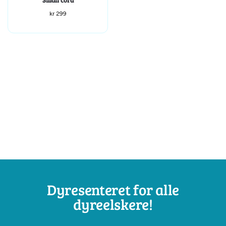
Small cord
kr
299
Dyresenteret for alle
dyreelskere!