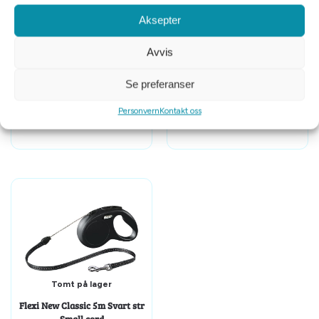
Aksepter
Avvis
Tomt på lager
Tomt på lager
Se preferanser
Alac sporline nylon grønn
Alac sporline nylon gul
m/refleks 4mmx15m
m/refleks 4mmx15m
Personvern
Kontakt oss
kr
349
kr
349
Tomt på lager
Flexi New Classic 5m Svart str