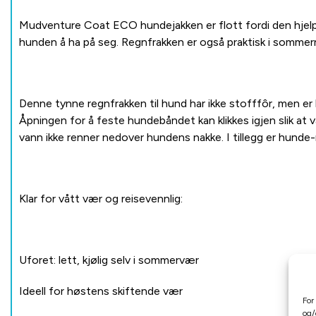
Mudventure Coat ECO hundejakken er flott fordi den hjelper 
hunden å ha på seg. Regnfrakken er også praktisk i sommer
Denne tynne regnfrakken til hund har ikke stofffôr, men e
Åpningen for å feste hundebåndet kan klikkes igjen slik a
vann ikke renner nedover hundens nakke. I tillegg er hund
Klar for vått vær og reisevennlig:
Uforet: lett, kjølig selv i sommervær
Ideell for høstens skiftende vær
For
og/