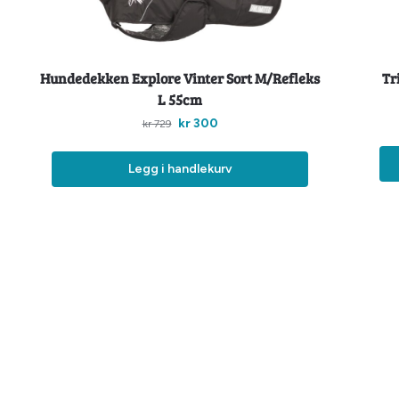
Hundedekken Explore Vinter Sort M/Refleks
Tr
L 55cm
kr
300
kr
729
Legg i handlekurv