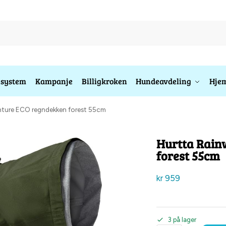
esystem
Kampanje
Billigkroken
Hundeavdeling
Hjem
nture ECO regndekken forest 55cm
Hurtta Rain
forest 55cm
kr
959
3 på lager