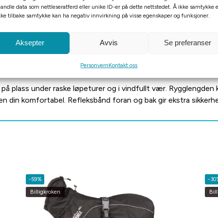
andle data som nettleseratferd eller unike ID-er på dette nettstedet. Å ikke samtykke e
kke tilbake samtykke kan ha negativ innvirkning på visse egenskaper og funksjoner.
Aksepter
Avvis
Se preferanser
Personvern
Kontakt oss
å plass under raske løpeturer og i vindfullt vær. Rygglengden 
nden din komfortabel. Refleksbånd foran og bak gir ekstra sikker
-59%
-30
Billigkroken
Bil