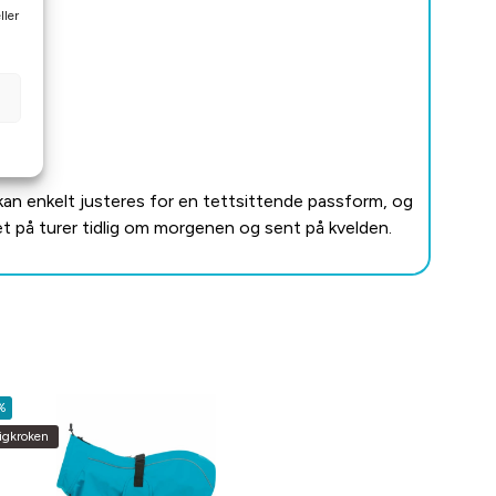
ller
kan enkelt justeres for en tettsittende passform, og
het på turer tidlig om morgenen og sent på kvelden.
%
ligkroken