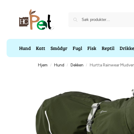
Hund
Katt
Smådyr
Fugl
Fisk
Reptil
Drikk
Hjem
Hund
Dekken
Hurtta Rainwear Mudve
/
/
/