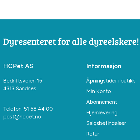
Dyresenteret for alle dyreelskere!
HCPet AS
Informasjon
Bedriftsveien 15
Åpningstider i butikk
4313 Sandnes
Min Konto
Abonnement
Telefon:
51 58 44 00
Hjemlevering
post@hcpet.no
Salgsbetingelser
Retur