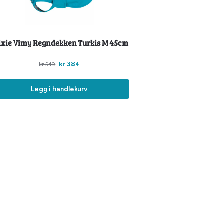
ixie Vimy Regndekken Turkis M 45cm
kr
384
kr
549
Legg i handlekurv