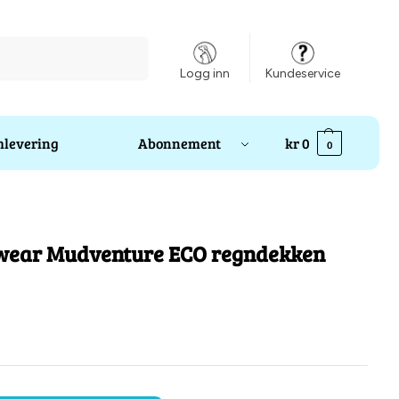
Søk
Logg inn
Kundeservice
levering
Abonnement
kr
0
0
wear Mudventure ECO regndekken