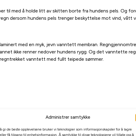
til med å holde litt av skitten borte fra hundens pels. Og fordi
regn dersom hundens pels trenger beskyttelse mot vind, vått v
r laminert med en myk, jevn vanntett membran. Regngjennomtren
t vannet ikke renner nedover hundens rygg. Og det vanntette r
e-regntrekket vanntett med fullt teipede sømmer.
Administrer samtykke
 å gi de beste opplevelsene bruker vi teknologier som informasjonskapsler for å lagre
eller få tilgang til enhetsinformasjon. Å samtykke til disse teknologiene vil tillate oss å