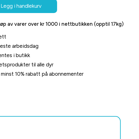
Legg i handlekurv
jøp av varer over kr 1000 i nettbutikken (opptil 17kg)
ett
neste arbeidsdag
ntes i butikk
tsprodukter til alle dyr
rt minst 10% rabatt på abonnementer