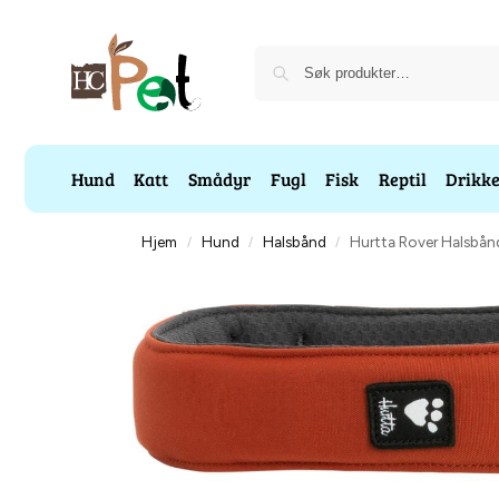
Hund
Katt
Smådyr
Fugl
Fisk
Reptil
Drikk
Hjem
Hund
Halsbånd
Hurtta Rover Halsbå
/
/
/