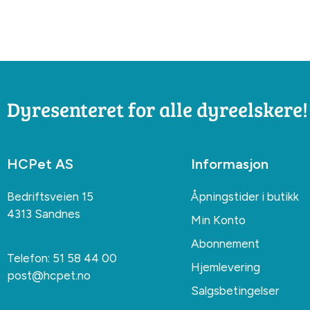
Dyresenteret for alle dyreelskere!
HCPet AS
Informasjon
Bedriftsveien 15
Åpningstider i butikk
4313 Sandnes
Min Konto
Abonnement
Telefon:
51 58 44 00
Hjemlevering
post@hcpet.no
Salgsbetingelser