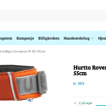
esystem
Kampanje
Billigkroken
Hundeavdeling
Hjem
nd m/klips Cinnamon M 45-55cm
Hurtta Rove
55cm
kr
389
2 på lager