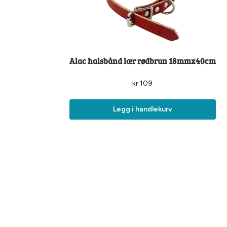
Alac halsbånd lær rødbrun 18mmx40cm
kr
109
Legg i handlekurv