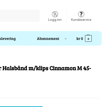
Søk
Logg inn
Kundeservice
levering
Abonnement
kr
0
0
r Halsbånd m/klips Cinnamon M 45-