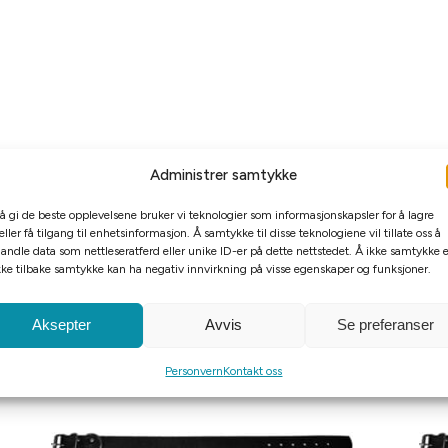
Administrer samtykke
 å gi de beste opplevelsene bruker vi teknologier som informasjonskapsler for å lagre
et
eller få tilgang til enhetsinformasjon. Å samtykke til disse teknologiene vil tillate oss å
andle data som nettleseratferd eller unike ID-er på dette nettstedet. Å ikke samtykke e
kke tilbake samtykke kan ha negativ innvirkning på visse egenskaper og funksjoner.
Aksepter
Avvis
Se preferanser
Personvern
Kontakt oss