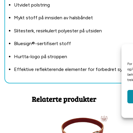
Utvidet polstring
Mykt stoff på innsiden av halsbåndet
Slitesterk, resirkulert polyester på utsiden
Bluesign®-sertifisert stoff
Hurtta-logo på stroppen
For
Effektive reflekterende elementer for forbedret synligh
og/
beh
tre
Relaterte produkter