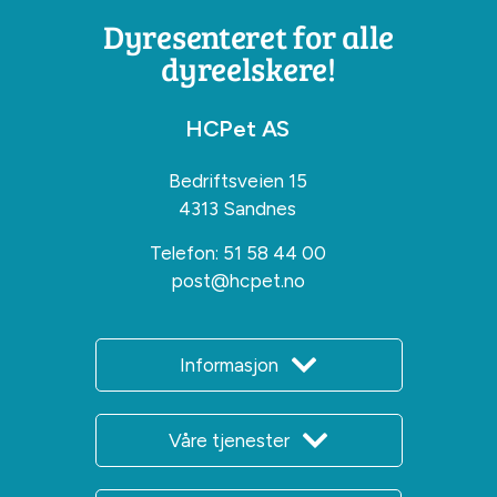
Dyresenteret for alle
dyreelskere!
HCPet AS
Bedriftsveien 15
4313 Sandnes
Telefon:
51 58 44 00
post@hcpet.no
Informasjon
Våre tjenester