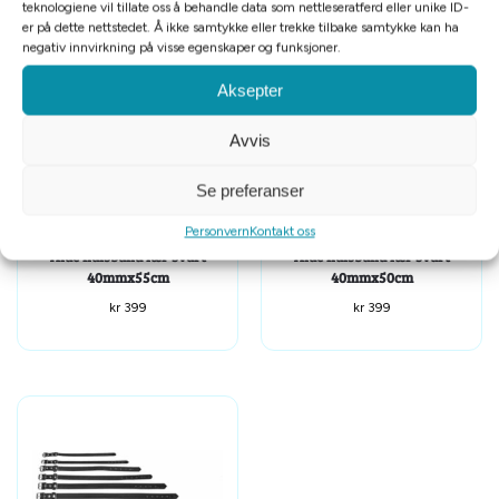
teknologiene vil tillate oss å behandle data som nettleseratferd eller unike ID-
Relaterte produkter
er på dette nettstedet. Å ikke samtykke eller trekke tilbake samtykke kan ha
negativ innvirkning på visse egenskaper og funksjoner.
Aksepter
Avvis
Se preferanser
Personvern
Kontakt oss
Alac halsbånd lær svart
Alac halsbånd lær svart
40mmx55cm
40mmx50cm
kr
399
kr
399