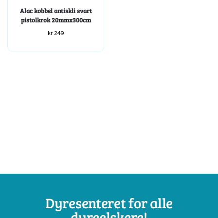
Alac kobbel antiskli svart
pistolkrok 20mmx300cm
kr
249
Dyresenteret for alle
dyreelskere!