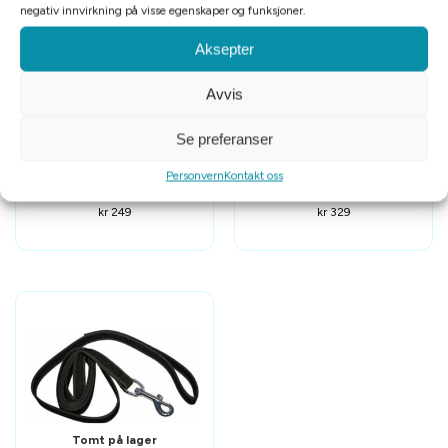
negativ innvirkning på visse egenskaper og funksjoner.
Aksepter
Avvis
Se preferanser
Alac sporline nylon oransje
Joggeline 20mm/1,33-1,80m
Personvern
Kontakt oss
6mmx15m
kr
249
kr
329
Tomt på lager