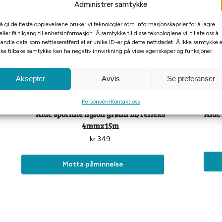
Administrer samtykke
 å gi de beste opplevelsene bruker vi teknologier som informasjonskapsler for å lagre
eller få tilgang til enhetsinformasjon. Å samtykke til disse teknologiene vil tillate oss å
andle data som nettleseratferd eller unike ID-er på dette nettstedet. Å ikke samtykke e
kke tilbake samtykke kan ha negativ innvirkning på visse egenskaper og funksjoner.
Aksepter
Avvis
Se preferanser
Tomt på lager
Personvern
Kontakt oss
Alac sporline nylon grønn m/refleks
Alac
4mmx15m
kr
349
Motta påminnelse