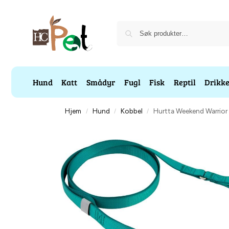
Hund
Katt
Smådyr
Fugl
Fisk
Reptil
Drikk
Hjem
Hund
Kobbel
Hurtta Weekend Warrio
/
/
/