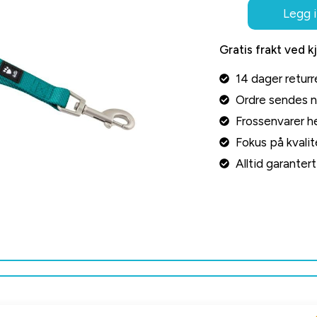
Legg i
Gratis frakt ved k
14 dager returr
Ordre sendes 
Frossenvarer he
Fokus på kvalite
Alltid garante