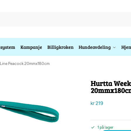
esystem
Kampanje
Billigkroken
Hundeavdeling
Hjem
r Line Peacock 20mmx180cm
Hurtta Week
20mmx180c
kr
219
1 på lager