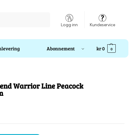
Søk
Logg inn
Kundeservice
levering
Abonnement
kr
0
0
end Warrior Line Peacock
m