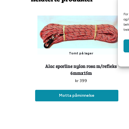
For
og/
beh
tre
Tomt på lager
Alac sporline nylon rosa m/refleks
6mmx15m
kr
399
Motta påminnelse