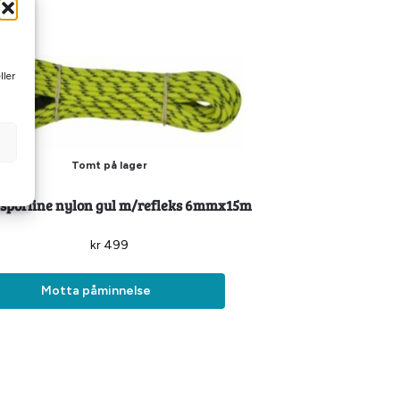
ller
Tomt på lager
 sporline nylon gul m/refleks 6mmx15m
kr
499
Motta påminnelse