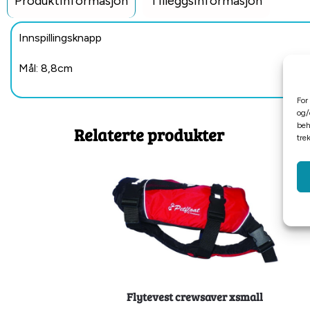
Produktinformasjon
Tilleggsinformasjon
Innspillingsknapp
Mål: 8,8cm
For
og/
beh
Relaterte produkter
tre
Flytevest crewsaver xsmall