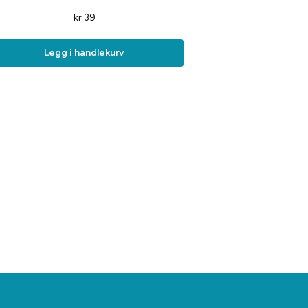
kr
39
Legg i handlekurv