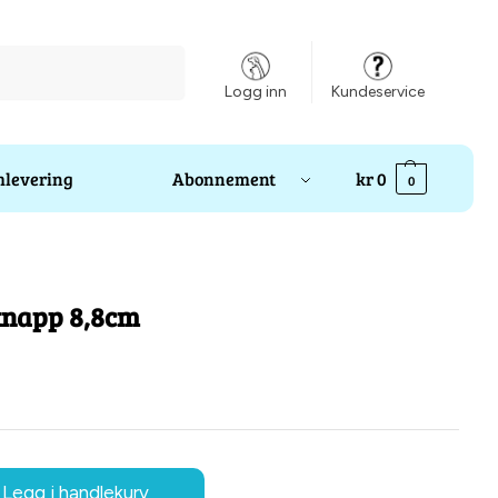
Søk
Logg inn
Kundeservice
levering
Abonnement
kr
0
0
sknapp 8,8cm
Legg i handlekurv