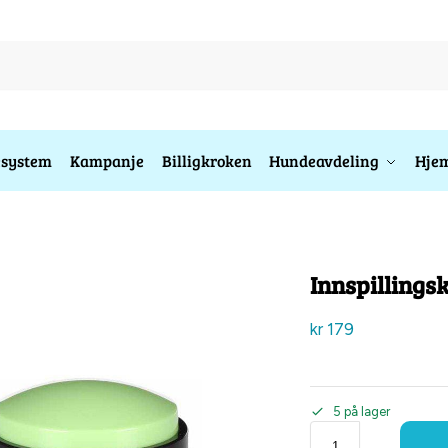
esystem
Kampanje
Billigkroken
Hundeavdeling
Hjem
Innspilling
kr
179
5 på lager